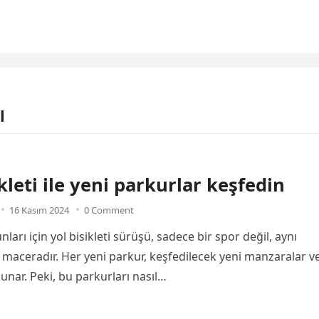
l
ikleti ile yeni parkurlar keşfedin
16 Kasım 2024
0 Comment
unları için yol bisikleti sürüşü, sadece bir spor değil, aynı
maceradır. Her yeni parkur, keşfedilecek yeni manzaralar v
unar. Peki, bu parkurları nasıl…