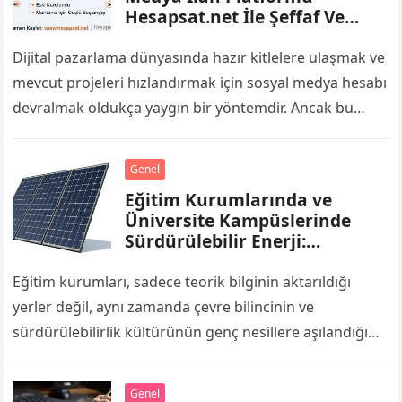
Hesapsat.net İle Şeffaf Ve
Kolay Alışveriş
Dijital pazarlama dünyasında hazır kitlelere ulaşmak ve
mevcut projeleri hızlandırmak için sosyal medya hesabı
devralmak oldukça yaygın bir yöntemdir. Ancak bu
pazarda karşılaşılan en büyük zorluklardan biri,…
Genel
Eğitim Kurumlarında ve
Üniversite Kampüslerinde
Sürdürülebilir Enerji:
Enerjimar İle Geleceğin
Nesillerine Örnek Kampüsler
Eğitim kurumları, sadece teorik bilginin aktarıldığı
yerler değil, aynı zamanda çevre bilincinin ve
sürdürülebilirlik kültürünün genç nesillere aşılandığı
merkezlerdir. Okul binaları, derslikler, laboratuvarlar ve
spor salonları gün…
Genel