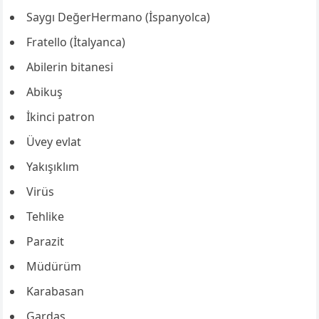
Saygı DeğerHermano (İspanyolca)
Fratello (İtalyanca)
Abilerin bitanesi
Abikuş
İkinci patron
Üvey evlat
Yakışıklım
Virüs
Tehlike
Parazit
Müdürüm
Karabasan
Gardaş