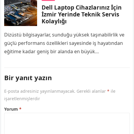
Dell Laptop Cihazlarınız İçin
İzmir Yerinde Teknik Servis
Kolaylığı
Dizüstü bilgisayarlar, sunduğu yüksek taşınabilirlik ve
güçlü performans özellikleri sayesinde iş hayatından
eğitime kadar geniş bir alanda en büyük
yardımcımızdır. Özellikle iş profesyonelleri, öğrenciler
ve uzaktan çalışanlar…
Bir yanıt yazın
E-posta adresiniz yayınlanmayacak.
Gerekli alanlar
*
ile
işaretlenmişlerdir
Yorum
*