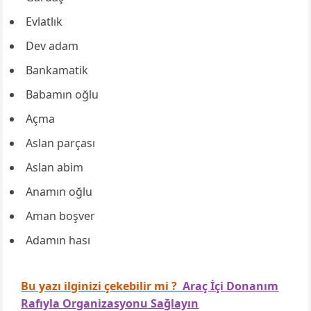
Evlatlık
Dev adam
Bankamatik
Babamın oğlu
Açma
Aslan parçası
Aslan abim
Anamın oğlu
Aman boşver
Adamın hası
Bu yazı ilginizi çekebilir mi ?
Araç İçi Donanım
Rafıyla Organizasyonu Sağlayın