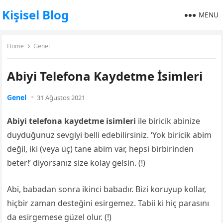
Kişisel Blog
MENU
Home
Genel
Abiyi Telefona Kaydetme İsimleri
Genel
31 Ağustos 2021
Abiyi telefona kaydetme isimleri
ile biricik abinize
duyduğunuz sevgiyi belli edebilirsiniz. ‘Yok biricik abim
değil, iki (veya üç) tane abim var, hepsi birbirinden
beter!’ diyorsanız size kolay gelsin. (!)
Abi, babadan sonra ikinci babadır. Bizi koruyup kollar,
hiçbir zaman desteğini esirgemez. Tabii ki hiç parasını
da esirgemese güzel olur. (!)