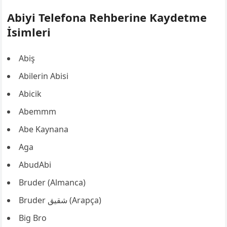
Abiyi Telefona Rehberine Kaydetme
İsimleri
Abiş
Abilerin Abisi
Abicik
Abemmm
Abe Kaynana
Aga
AbudAbi
Bruder (Almanca)
Bruder شقيق (Arapça)
Big Bro