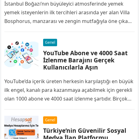
İstanbul Boğazı’nın büyüleyici atmosferinde yemek
yemek isteyenlerin ilk tercihleri arasında yer alan Villa
Bosphorus, manzarası ve zengin mutfağıyla öne çıkan
restoranlardan biridir. Deniz ürünlerinden et
yemeklerine, kahvaltı…
Genel
YouTube Abone ve 4000 Saat
İzlenme Barajını Gerçek
Kullanıcılarla Aşın
YouTube’da içerik üreten herkesin karşılaştığı en büyük
ilk engel, kanalı para kazanmaya açabilmek için gerekli
olan 1000 abone ve 4000 saat izlenme şartıdır. Birçok
yayıncı bu barajı…
Genel
Türkiye’nin Güvenilir Sosyal
Medya İlan Platformu