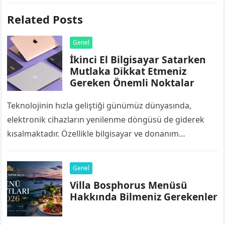
Related Posts
Genel
İkinci El Bilgisayar Satarken
Mutlaka Dikkat Etmeniz
Gereken Önemli Noktalar
Teknolojinin hızla geliştiği günümüz dünyasında,
elektronik cihazların yenilenme döngüsü de giderek
kısalmaktadır. Özellikle bilgisayar ve donanım
bileşenleri, yazılımların ve işletim sistemlerinin artan
sistem gereksinimleri nedeniyle birkaç yıl…
Genel
Villa Bosphorus Menüsü
Hakkında Bilmeniz Gerekenler