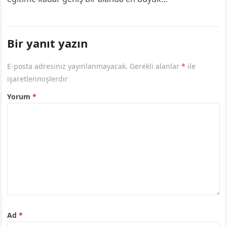
yardımcımızdır. Özellikle iş profesyonelleri, öğrenciler
ve uzaktan çalışanlar…
Bir yanıt yazın
E-posta adresiniz yayınlanmayacak.
Gerekli alanlar
*
ile
işaretlenmişlerdir
Yorum
*
Ad
*