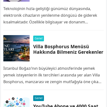
Teknolojinin hızla geliştiği günümüz dünyasında,
elektronik cihazların yenilenme döngüsü de giderek
kısalmaktadır. Özellikle bilgisayar ve donanım
bileşenleri, yazılımların ve işletim sistemlerinin artan
sistem gereksinimleri nedeniyle birkaç yıl…
Genel
Villa Bosphorus Menüsü
Hakkında Bilmeniz Gerekenler
İstanbul Boğazı’nın büyüleyici atmosferinde yemek
yemek isteyenlerin ilk tercihleri arasında yer alan Villa
Bosphorus, manzarası ve zengin mutfağıyla öne çıkan
restoranlardan biridir. Deniz ürünlerinden et
yemeklerine, kahvaltı…
Genel
YouTube Abone ve 4000 Saat