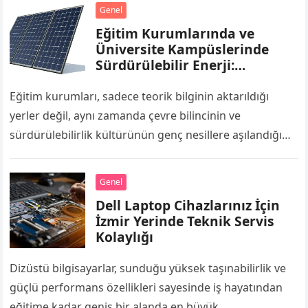
Genel
Eğitim Kurumlarında ve
Üniversite Kampüslerinde
Sürdürülebilir Enerji:
Enerjimar İle Geleceğin
Nesillerine Örnek Kampüsler
Eğitim kurumları, sadece teorik bilginin aktarıldığı
yerler değil, aynı zamanda çevre bilincinin ve
sürdürülebilirlik kültürünün genç nesillere aşılandığı
merkezlerdir. Okul binaları, derslikler, laboratuvarlar ve
spor salonları gün…
Genel
Dell Laptop Cihazlarınız İçin
İzmir Yerinde Teknik Servis
Kolaylığı
Dizüstü bilgisayarlar, sunduğu yüksek taşınabilirlik ve
güçlü performans özellikleri sayesinde iş hayatından
eğitime kadar geniş bir alanda en büyük