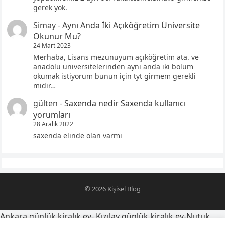
gerek yok.
Simay
-
Aynı Anda İki Açıköğretim Üniversite
Okunur Mu?
24 Mart 2023
Merhaba, Lisans mezunuyum açıköğretim ata. ve
anadolu universitelerinden aynı anda iki bolum
okumak istiyorum bunun için tyt girmem gerekli
midir…
gülten
-
Saxenda nedir Saxenda kullanıcı
yorumları
28 Aralık 2022
saxenda elinde olan varmı
© 2026
Kişisel Blog
Ankara günlük kiralık ev
-
Kızılay günlük kiralık ev
-
Nutuk