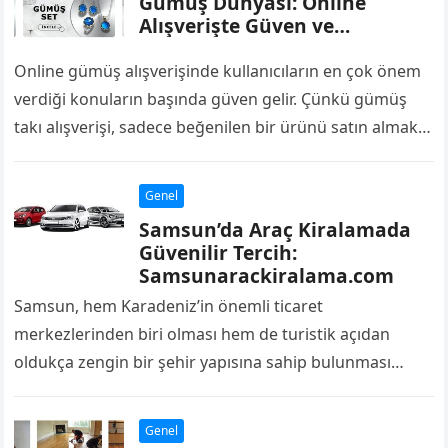
Gümüş Dünyası: Online
Alışverişte Güven ve
Memnuniyet
Online gümüş alışverişinde kullanıcıların en çok önem
verdiği konuların başında güven gelir. Çünkü gümüş
takı alışverişi, sadece beğenilen bir ürünü satın almak
değil; aynı zamanda kalite, işçilik…
Genel
Samsun’da Araç Kiralamada
Güvenilir Tercih:
Samsunarackiralama.com
Samsun, hem Karadeniz’in önemli ticaret
merkezlerinden biri olması hem de turistik açıdan
oldukça zengin bir şehir yapısına sahip bulunması
nedeniyle yılın her döneminde hareketli bir yapıya
sahiptir….
Genel