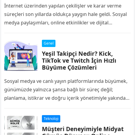
İnternet üzerinden yapılan çekilişler ve karar verme
süreçleri son yıllarda oldukça yaygın hale geldi. Sosyal
medya paylaşımları, online etkinlikler ve dijital
topluluklar, hızlı ve adil sonuçlar sunan…
Genel
Yeşil Takipçi Nedir? Kick,
TikTok ve Twitch İçin Hızlı
Büyüme Çözümleri
Sosyal medya ve canlı yayın platformlarında büyümek,
günümüzde yalnızca şansa bağlı bir süreç değil;
planlama, istikrar ve doğru içerik yönetimiyle yakından
ilgilidir. Kick, TikTok ve Twitch gibi…
Teknoloji
Müşteri Deneyimiyle Midyat