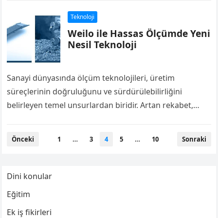
bölgelerinin gevşemesi…
Teknoloji
Weilo ile Hassas Ölçümde Yeni
Nesil Teknoloji
Sanayi dünyasında ölçüm teknolojileri, üretim
süreçlerinin doğruluğunu ve sürdürülebilirliğini
belirleyen temel unsurlardan biridir. Artan rekabet,
daha yüksek kalite beklentileri ve dijitalleşme baskısı,
endüstriyel ölçüm sistemlerinin yalnızca doğru…
Yazı
Önceki
1
…
3
4
5
…
10
Sonraki
sayfalaması
Dini konular
Eğitim
Ek iş fikirleri