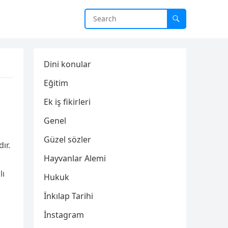
Dini konular
Eğitim
Ek iş fikirleri
Genel
Güzel sözler
ır.
Hayvanlar Alemi
lı
Hukuk
İnkılap Tarihi
İnstagram