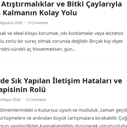
 Atıştırmalıklar ve Bitki Çaylarıyla
 Kalmanın Kolay Yolu
 Ağustos 2026
0 Comment
k ve ideal kiloyu korumak, sıkı kısıtlamalar veya lezzetsiz
u zorlu bir süreç olmak zorunda değildir. Birçok kişi diyet
dini sürekli aç hissetmekten, gün…
rde Sık Yapılan İletişim Hataları ve
rapisinin Rolü
0 Mayıs 2026
0 Comment
ilk dönemlerindeki o kusursuz uyum ve mutluluk, zaman geçt
sürtüşmelere ve ardından büyük tartışmalara bırakabilir. Ço
umun sevgisizlikten kaynaklandığını düşünerek umutsuzluğ