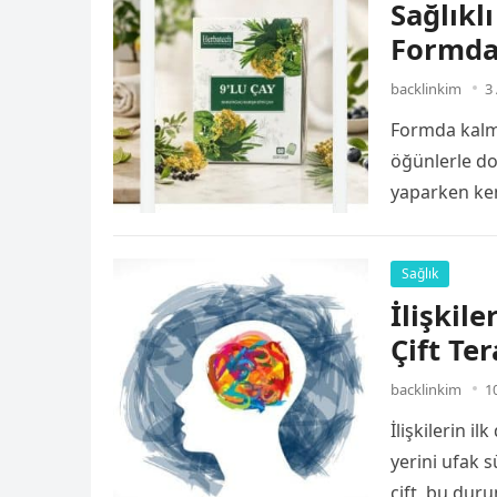
Sağlıklı
Formda
backlinkim
3
Formda kalma
öğünlerle dol
yaparken ken
Sağlık
İlişkile
Çift Te
backlinkim
1
İlişkilerin 
yerini ufak 
çift, bu dur