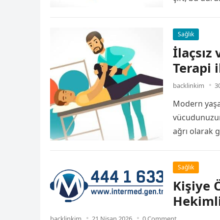
kapılır….
Sağlık
İlaçsız
Terapi 
backlinkim
3
Modern yaşamı
vücudunuzun 
ağrı olarak g
Sağlık
Kişiye 
Hekimli
backlinkim
21 Nisan 2026
0 Comment