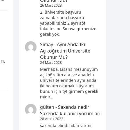
Okunur Mu?
26 Mart 2023
2. üniversite başvuru
zamanlarında başvuru
yapabilirsiniz 2 ayrı aöf
fakültesine.Sınava girmenize
gerek yok.
Simay
-
Aynı Anda İki
Açıköğretim Üniversite
Okunur Mu?
rı,
24 Mart 2023
Merhaba, Lisans mezunuyum
açıköğretim ata. ve anadolu
universitelerinden aynı anda
iki bolum okumak istiyorum
bunun için tyt girmem gerekli
midir…
gülten
-
Saxenda nedir
Saxenda kullanıcı yorumları
28 Aralık 2022
saxenda elinde olan varmı