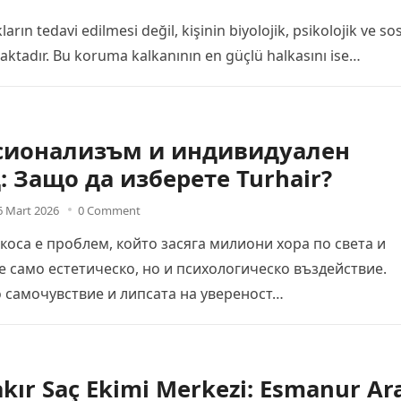
rın tedavi edilmesi değil, kişinin biyolojik, psikolojik ve so
aktadır. Bu koruma kalkanının en güçlü halkasını ise…
сионализъм и индивидуален
: Защо да изберете Turhair?
6 Mart 2026
0 Comment
 коса е проблем, който засяга милиони хора по света и
е само естетическо, но и психологическо въздействие.
 самочувствие и липсата на увереност…
kır Saç Ekimi Merkezi: Esmanur Ar