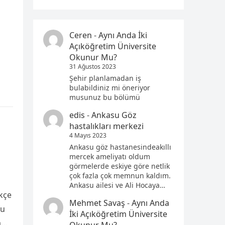
Ceren
-
Aynı Anda İki
Açıköğretim Üniversite
Okunur Mu?
31 Ağustos 2023
Şehir planlamadan iş
bulabildiniz mi öneriyor
musunuz bu bölümü
edis
-
Ankasu Göz
hastalıkları merkezi
4 Mayıs 2023
Ankasu göz hastanesindeakıllı
mercek ameliyatı oldum
görmelerde eskiye göre netlik
çok fazla çok memnun kaldım.
Ankasu ailesi ve Ali Hocaya…
ikçe
Mehmet Savaş
-
Aynı Anda
ğu
İki Açıköğretim Üniversite
a