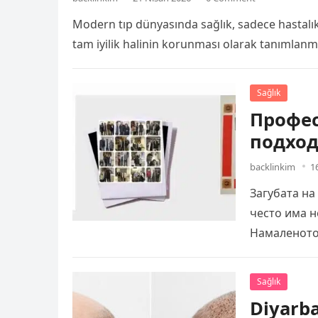
Modern tıp dünyasında sağlık, sadece hastalıkla
tam iyilik halinin korunması olarak tanımlanm
Sağlık
Профе
подход
backlinkim
1
Загубата на
често има н
Намаленото
Sağlık
Diyarba