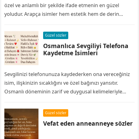
özel ve anlamlı bir şekilde ifade etmenin en güzel
yoludur. Arapça isimler hem estetik hem de derin
anlamlar taşır. Bu yazımızda,…
Güzel sözler
Osmanlıca Sevgiliyi Telefona
Kaydetme İsimleri
Sevgilinizi telefonunuza kaydederken ona vereceğiniz
isim, ilişkinizin sıcaklığını ve özel bağınızı yansıtır.
Osmanlı döneminin zarif ve duygusal kelimeleriyle
hazırlanan Osmanlıca sevgiliyi telefona kaydetme
isimleri aşkınıza romantik ve anlamlı…
Güzel sözler
Vefat eden anneanneye sözler