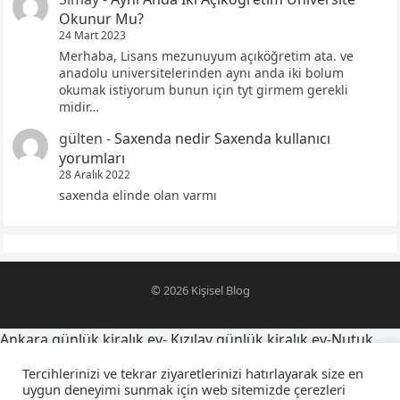
Okunur Mu?
24 Mart 2023
Merhaba, Lisans mezunuyum açıköğretim ata. ve
anadolu universitelerinden aynı anda iki bolum
okumak istiyorum bunun için tyt girmem gerekli
midir…
gülten
-
Saxenda nedir Saxenda kullanıcı
yorumları
28 Aralık 2022
saxenda elinde olan varmı
© 2026
Kişisel Blog
Ankara günlük kiralık ev
-
Kızılay günlük kiralık ev
-
Nutuk
alıntıları
-
oğlumu telefona kaydetme isimleri
-
Tercihlerinizi ve tekrar ziyaretlerinizi hatırlayarak size en
yegensozleri.net
-
Latince yazı dövmeleri ve anlamları
-
uygun deneyimi sunmak için web sitemizde çerezleri