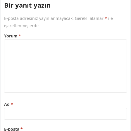
Bir yanıt yazın
E-posta adresiniz yayınlanmayacak.
Gerekli alanlar
*
ile
işaretlenmişlerdir
Yorum
*
Ad
*
E-posta
*