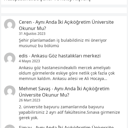
Ceren
-
Aynı Anda İki Açıköğretim Üniversite
Okunur Mu?
31 Ağustos 2023
Şehir planlamadan iş bulabildiniz mi öneriyor
musunuz bu bölümü
edis
-
Ankasu Göz hastalıkları merkezi
4 Mayıs 2023
Ankasu göz hastanesindeakıllı mercek ameliyatı
oldum görmelerde eskiye göre netlik çok fazla çok
memnun kaldım. Ankasu ailesi ve Ali Hocaya…
Mehmet Savaş
-
Aynı Anda İki Açıköğretim
Üniversite Okunur Mu?
26 Mart 2023
2. üniversite başvuru zamanlarında başvuru
yapabilirsiniz 2 ayrı aöf fakültesine.Sınava girmenize
gerek yok.
Simay
-
Aynı Anda İki Açıköğretim Üniversite