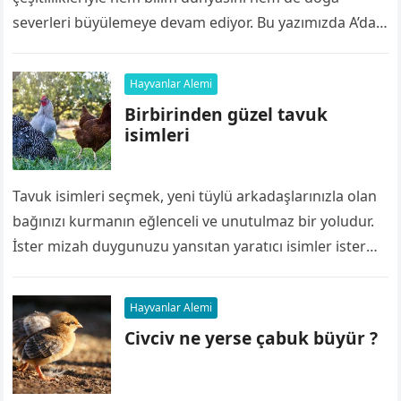
severleri büyülemeye devam ediyor. Bu yazımızda A’dan
Z’ye hayvan türleri konusunda detaylı bir keşfe…
Hayvanlar Alemi
Birbirinden güzel tavuk
isimleri
Tavuk isimleri seçmek, yeni tüylü arkadaşlarınızla olan
bağınızı kurmanın eğlenceli ve unutulmaz bir yoludur.
İster mizah duygunuzu yansıtan yaratıcı isimler ister
cinslerine veya kişiliklerine dayalı isimler arıyor…
Hayvanlar Alemi
Civciv ne yerse çabuk büyür ?