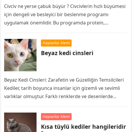
Civciv ne yerse çabuk büyür ? Civcivlerin hızlı büyümesi
için dengeli ve besleyici bir beslenme programı
uygulamak önemlidir. Bu programda protein,
karbonhidrat, yağ, vitamin ve mineraller gibi…
Hayvanlar Alemi
Beyaz kedi cinsleri
Beyaz Kedi Cinsleri: Zarafetin ve Güzelliğin Temsilcileri
Kediler, tarih boyunca insanlar için gizemli ve sevimli
varlıklar olmuştur. Farklı renklerde ve desenlerde
birçok kedi cinsi bulunsa da, beyaz…
Hayvanlar Alemi
Kısa tüylü kediler hangileridir