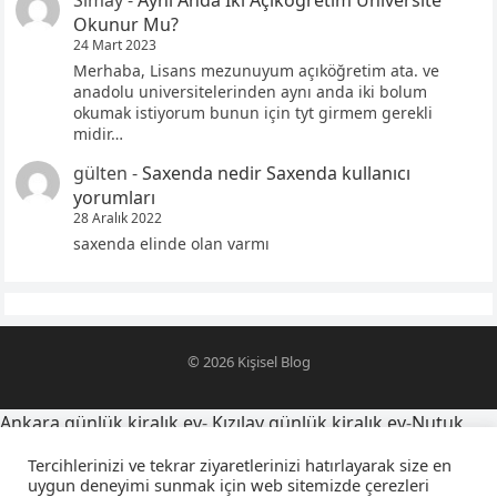
Simay
-
Aynı Anda İki Açıköğretim Üniversite
Okunur Mu?
24 Mart 2023
Merhaba, Lisans mezunuyum açıköğretim ata. ve
anadolu universitelerinden aynı anda iki bolum
okumak istiyorum bunun için tyt girmem gerekli
midir…
gülten
-
Saxenda nedir Saxenda kullanıcı
yorumları
28 Aralık 2022
saxenda elinde olan varmı
© 2026
Kişisel Blog
Ankara günlük kiralık ev
-
Kızılay günlük kiralık ev
-
Nutuk
alıntıları
-
oğlumu telefona kaydetme isimleri
-
Tercihlerinizi ve tekrar ziyaretlerinizi hatırlayarak size en
yegensozleri.net
-
Latince yazı dövmeleri ve anlamları
-
uygun deneyimi sunmak için web sitemizde çerezleri