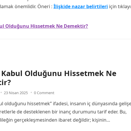
lamak önemlidir. Öneri :
İlişkide nazar belirtileri
için tıklayı
ul Olduğunu Hissetmek Ne Demektir?
 Kabul Olduğunu Hissetmek Ne
ir?
23 Nisan 2025
0 Comment
l olduğunu hissetmek” ifadesi, insanın iç dünyasında geliş
retlerle de desteklenen bir inanç durumunu tarif eder. Bu,
 dileğin gerçekleşmesinden ibaret değildir; kişinin…