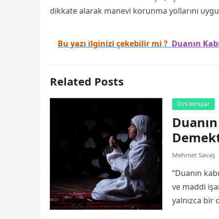
dikkate alarak manevi korunma yollarını uygu
Bu yazı ilginizi çekebilir mi ?
Duanın Kab
Related Posts
Dini konular
Duanın
Demekt
Mehmet Savaş
“Duanın kabu
ve maddi işa
yalnızca bir