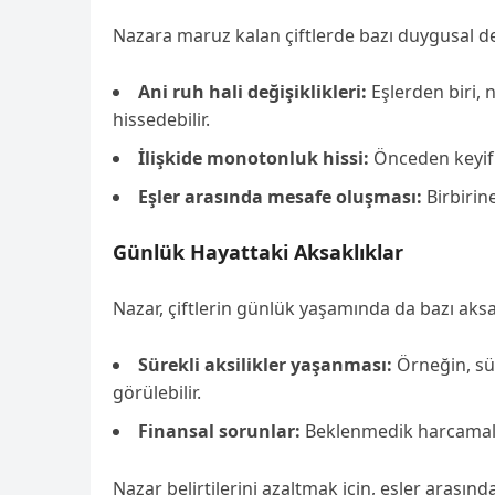
Nazara maruz kalan çiftlerde bazı duygusal değ
Ani ruh hali değişiklikleri:
Eşlerden biri, 
hissedebilir.
İlişkide monotonluk hissi:
Önceden keyif a
Eşler arasında mesafe oluşması:
Birbirine
Günlük Hayattaki Aksaklıklar
Nazar, çiftlerin günlük yaşamında da bazı aksa
Sürekli aksilikler yaşanması:
Örneğin, sü
görülebilir.
Finansal sorunlar:
Beklenmedik harcamalar 
Nazar belirtilerini azaltmak için, eşler arasın