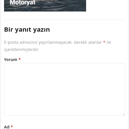
Bir yanıt yazın
E-posta adresiniz yayınlanmayacak.
Gerekli alanlar
*
ile
işaretlenmişlerdir
Yorum
*
Ad
*