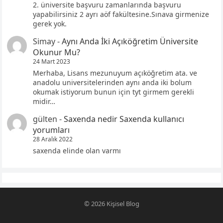
2. üniversite başvuru zamanlarında başvuru
yapabilirsiniz 2 ayrı aöf fakültesine.Sınava girmenize
gerek yok.
Simay
-
Aynı Anda İki Açıköğretim Üniversite
Okunur Mu?
24 Mart 2023
Merhaba, Lisans mezunuyum açıköğretim ata. ve
anadolu universitelerinden aynı anda iki bolum
okumak istiyorum bunun için tyt girmem gerekli
midir…
gülten
-
Saxenda nedir Saxenda kullanıcı
yorumları
28 Aralık 2022
saxenda elinde olan varmı
© 2026
Kişisel Blog