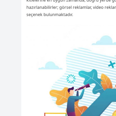
kitlelerine en uygun zamanda, doğru yerde gör
hazırlanabilirler; görsel reklamlar, video rekla
seçenek bulunmaktadır.