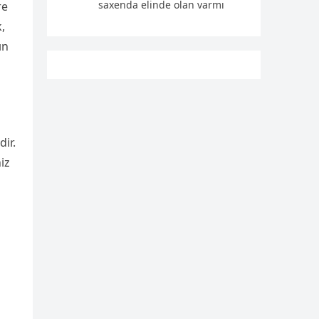
saxenda elinde olan varmı
re
,
ın
ir.
iz