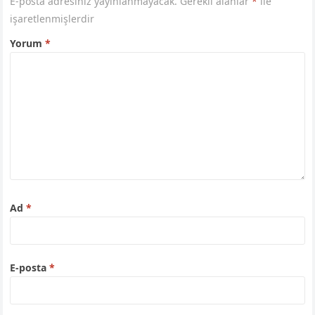
E-posta adresiniz yayınlanmayacak.
Gerekli alanlar
*
ile
işaretlenmişlerdir
Yorum
*
Ad
*
E-posta
*