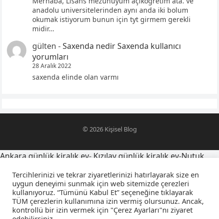
Merhaba, Lisans mezunuyum açıköğretim ata. ve
anadolu universitelerinden aynı anda iki bolum
okumak istiyorum bunun için tyt girmem gerekli
midir…
gülten
-
Saxenda nedir Saxenda kullanıcı
yorumları
28 Aralık 2022
saxenda elinde olan varmı
© 2026
Kişisel Blog
Ankara günlük kiralık ev
-
Kızılay günlük kiralık ev
-
Nutuk
alıntıları
-
oğlumu telefona kaydetme isimleri
-
Tercihlerinizi ve tekrar ziyaretlerinizi hatırlayarak size en
yegensozleri.net
-
Latince yazı dövmeleri ve anlamları
-
uygun deneyimi sunmak için web sitemizde çerezleri
kullanıyoruz. “Tümünü Kabul Et” seçeneğine tıklayarak
sevgiliyi farsça telefona kaydetme isimleri
-
falcıya sorulacak
TÜM çerezlerin kullanımına izin vermiş olursunuz. Ancak,
sorular
-
amca yeğen sözleri
-
kuzeni telefona kaydetme
kontrollü bir izin vermek için "Çerez Ayarları"nı ziyaret
isimleri
-
osmanlıca sevgiliyi telefona kaydetme isimleri
-
edebilirsiniz.