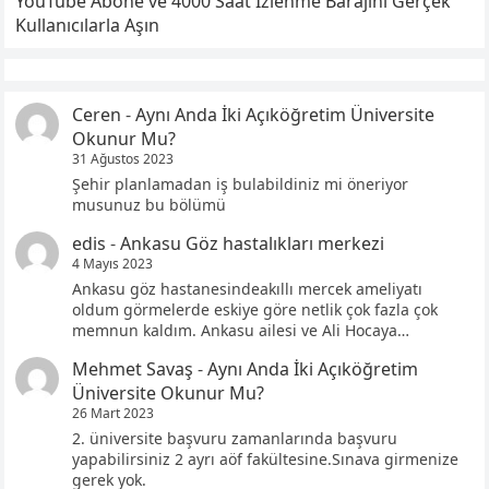
YouTube Abone ve 4000 Saat İzlenme Barajını Gerçek
Kullanıcılarla Aşın
Ceren
-
Aynı Anda İki Açıköğretim Üniversite
Okunur Mu?
31 Ağustos 2023
Şehir planlamadan iş bulabildiniz mi öneriyor
musunuz bu bölümü
edis
-
Ankasu Göz hastalıkları merkezi
4 Mayıs 2023
Ankasu göz hastanesindeakıllı mercek ameliyatı
oldum görmelerde eskiye göre netlik çok fazla çok
memnun kaldım. Ankasu ailesi ve Ali Hocaya…
Mehmet Savaş
-
Aynı Anda İki Açıköğretim
Üniversite Okunur Mu?
26 Mart 2023
2. üniversite başvuru zamanlarında başvuru
yapabilirsiniz 2 ayrı aöf fakültesine.Sınava girmenize
gerek yok.