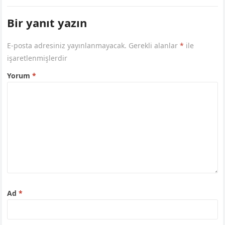
Bir yanıt yazın
E-posta adresiniz yayınlanmayacak.
Gerekli alanlar
*
ile
işaretlenmişlerdir
Yorum
*
Ad
*