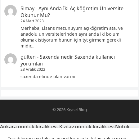
Simay
-
Aynı Anda İki Açıköğretim Üniversite
Okunur Mu?
24 Mart 2023
Merhaba, Lisans mezunuyum açıköğretim ata. ve
anadolu universitelerinden aynı anda iki bolum
okumak istiyorum bunun için tyt girmem gerekli
midir…
gülten
-
Saxenda nedir Saxenda kullanıcı
yorumları
28 Aralık 2022
saxenda elinde olan varmı
© 2026
Kişisel Blog
Ankara günlük kiralık ev
-
Kızılay günlük kiralık ev
-
Nutuk
alıntıları
-
oğlumu telefona kaydetme isimleri
-
Tercihlerinizi ve tekrar ziyaretlerinizi hatırlayarak size en