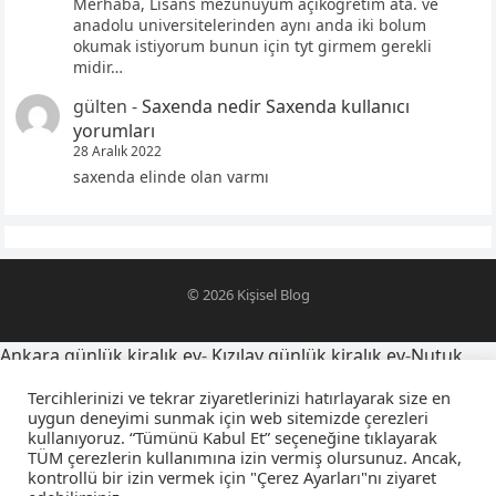
Merhaba, Lisans mezunuyum açıköğretim ata. ve
anadolu universitelerinden aynı anda iki bolum
okumak istiyorum bunun için tyt girmem gerekli
midir…
gülten
-
Saxenda nedir Saxenda kullanıcı
yorumları
28 Aralık 2022
saxenda elinde olan varmı
© 2026
Kişisel Blog
Ankara günlük kiralık ev
-
Kızılay günlük kiralık ev
-
Nutuk
alıntıları
-
oğlumu telefona kaydetme isimleri
-
Tercihlerinizi ve tekrar ziyaretlerinizi hatırlayarak size en
yegensozleri.net
-
Latince yazı dövmeleri ve anlamları
-
uygun deneyimi sunmak için web sitemizde çerezleri
kullanıyoruz. “Tümünü Kabul Et” seçeneğine tıklayarak
sevgiliyi farsça telefona kaydetme isimleri
-
falcıya sorulacak
TÜM çerezlerin kullanımına izin vermiş olursunuz. Ancak,
sorular
-
amca yeğen sözleri
-
kuzeni telefona kaydetme
kontrollü bir izin vermek için "Çerez Ayarları"nı ziyaret
isimleri
-
osmanlıca sevgiliyi telefona kaydetme isimleri
-