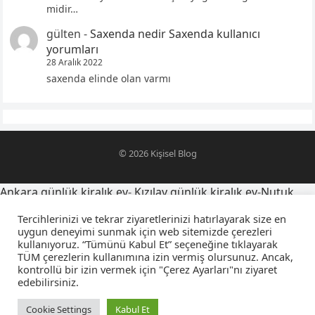
midir…
gülten
-
Saxenda nedir Saxenda kullanıcı
yorumları
28 Aralık 2022
saxenda elinde olan varmı
© 2026
Kişisel Blog
Ankara günlük kiralık ev
-
Kızılay günlük kiralık ev
-
Nutuk
alıntıları
-
oğlumu telefona kaydetme isimleri
-
Tercihlerinizi ve tekrar ziyaretlerinizi hatırlayarak size en
yegensozleri.net
-
Latince yazı dövmeleri ve anlamları
-
uygun deneyimi sunmak için web sitemizde çerezleri
kullanıyoruz. “Tümünü Kabul Et” seçeneğine tıklayarak
sevgiliyi farsça telefona kaydetme isimleri
-
falcıya sorulacak
TÜM çerezlerin kullanımına izin vermiş olursunuz. Ancak,
sorular
-
amca yeğen sözleri
-
kuzeni telefona kaydetme
kontrollü bir izin vermek için "Çerez Ayarları"nı ziyaret
isimleri
-
osmanlıca sevgiliyi telefona kaydetme isimleri
-
edebilirsiniz.
Konya
Konya Nöbetçi Eczaneler
Mutfak Tadilatı Hesaplama
Cookie Settings
Kabul Et