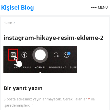
Kişisel Blog
MENU
Home
instagram-hikaye-resim-ekleme-2
Bir yanıt yazın
E-posta adresiniz yayınlanmayacak.
Gerekli alanlar
*
ile
işaretlenmişlerdir