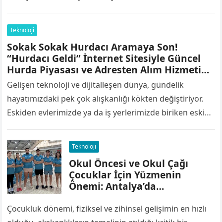
ağırlamaktadır. Özellikle balık severlerin yakından takip
ettiği…
Teknoloji
Sokak Sokak Hurdacı Aramaya Son!
“Hurdacı Geldi” İnternet Sitesiyle Güncel
Hurda Piyasası ve Adresten Alım Hizmeti
Tek Tıkla Kapınızda
Gelişen teknoloji ve dijitalleşen dünya, gündelik
hayatımızdaki pek çok alışkanlığı kökten değiştiriyor.
Eskiden evlerimizde ya da iş yerlerimizde biriken eski
demirleri, çalışmayan beyaz eşyaları, bakır kabloları
veya…
Teknoloji
Okul Öncesi ve Okul Çağı
Çocuklar İçin Yüzmenin
Önemi: Antalya’da
Profesyonel Çözüm
Çocukluk dönemi, fiziksel ve zihinsel gelişimin en hızlı