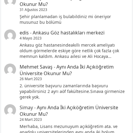
Okunur Mu?
31 Ağustos 2023
Şehir planlamadan iş bulabildiniz mi öneriyor
musunuz bu bölümü
edis
-
Ankasu Göz hastalıkları merkezi
4 Mayıs 2023
Ankasu göz hastanesindeakıllı mercek ameliyatı
oldum görmelerde eskiye göre netlik çok fazla çok
memnun kaldım. Ankasu ailesi ve Ali Hocaya…
Mehmet Savaş
-
Aynı Anda İki Açıköğretim
Üniversite Okunur Mu?
26 Mart 2023
2. üniversite başvuru zamanlarında başvuru
yapabilirsiniz 2 ayrı aöf fakültesine.Sınava girmenize
gerek yok.
Simay
-
Aynı Anda İki Açıköğretim Üniversite
Okunur Mu?
24 Mart 2023
Merhaba, Lisans mezunuyum açıköğretim ata. ve
anadolu universitelerinden aynı anda iki bolum