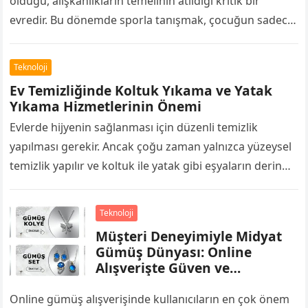
olduğu, alışkanlıkların temelinin atıldığı kritik bir
evredir. Bu dönemde sporla tanışmak, çocuğun sadece
bedensel sağlığını değil, disiplin ve özgüven…
Teknoloji
Ev Temizliğinde Koltuk Yıkama ve Yatak
Yıkama Hizmetlerinin Önemi
Evlerde hijyenin sağlanması için düzenli temizlik
yapılması gerekir. Ancak çoğu zaman yalnızca yüzeysel
temizlik yapılır ve koltuk ile yatak gibi eşyaların derin
temizliği ihmal edilir. Oysa gün…
Teknoloji
Müşteri Deneyimiyle Midyat
Gümüş Dünyası: Online
Alışverişte Güven ve
Memnuniyet
Online gümüş alışverişinde kullanıcıların en çok önem