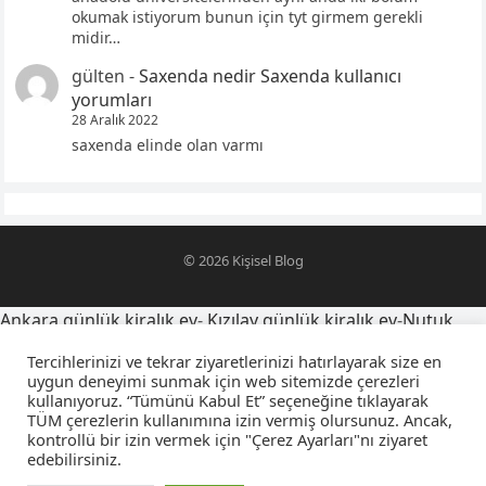
okumak istiyorum bunun için tyt girmem gerekli
midir…
gülten
-
Saxenda nedir Saxenda kullanıcı
yorumları
28 Aralık 2022
saxenda elinde olan varmı
© 2026
Kişisel Blog
Ankara günlük kiralık ev
-
Kızılay günlük kiralık ev
-
Nutuk
alıntıları
-
oğlumu telefona kaydetme isimleri
-
Tercihlerinizi ve tekrar ziyaretlerinizi hatırlayarak size en
yegensozleri.net
-
Latince yazı dövmeleri ve anlamları
-
uygun deneyimi sunmak için web sitemizde çerezleri
kullanıyoruz. “Tümünü Kabul Et” seçeneğine tıklayarak
sevgiliyi farsça telefona kaydetme isimleri
-
falcıya sorulacak
TÜM çerezlerin kullanımına izin vermiş olursunuz. Ancak,
sorular
-
amca yeğen sözleri
-
kuzeni telefona kaydetme
kontrollü bir izin vermek için "Çerez Ayarları"nı ziyaret
isimleri
-
osmanlıca sevgiliyi telefona kaydetme isimleri
-
edebilirsiniz.
Konya
Konya Nöbetçi Eczaneler
Mutfak Tadilatı Hesaplama