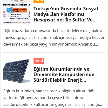
Genel
Türkiye’nin Güvenilir Sosyal
Medya İlan Platformu
Hesapsat.net İle Şeffaf Ve
Kolay Alışveriş
Dijital pazarlama dünyasında hazır kitlelere ulaşmak ve
mevcut projeleri hızlandırmak için sosyal medya hesabı
devralmak oldukça yaygın bir yöntemdir. Ancak bu
pazarda karşılaşılan en büyük zorluklardan biri,…
Genel
Eğitim Kurumlarında ve
Üniversite Kampüslerinde
Sürdürülebilir Enerji:
Enerjimar İle Geleceğin
Nesillerine Örnek Kampüsler
Eğitim kurumları, sadece teorik bilginin aktarıldığı
yerler değil, aynı zamanda çevre bilincinin ve
sürdürülebilirlik kültürünün genç nesillere aşılandığı