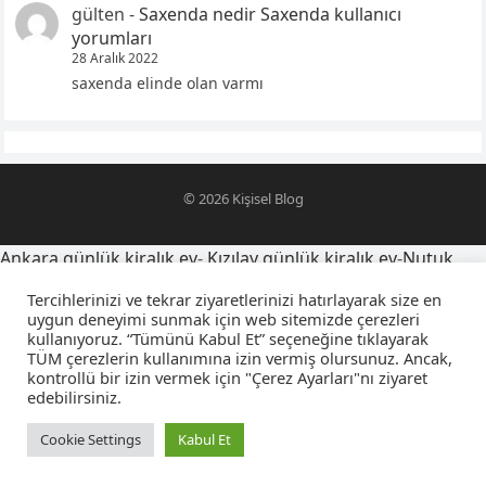
gülten
-
Saxenda nedir Saxenda kullanıcı
yorumları
28 Aralık 2022
saxenda elinde olan varmı
© 2026
Kişisel Blog
Ankara günlük kiralık ev
-
Kızılay günlük kiralık ev
-
Nutuk
alıntıları
-
oğlumu telefona kaydetme isimleri
-
Tercihlerinizi ve tekrar ziyaretlerinizi hatırlayarak size en
yegensozleri.net
-
Latince yazı dövmeleri ve anlamları
-
uygun deneyimi sunmak için web sitemizde çerezleri
sevgiliyi farsça telefona kaydetme isimleri
-
falcıya sorulacak
kullanıyoruz. “Tümünü Kabul Et” seçeneğine tıklayarak
TÜM çerezlerin kullanımına izin vermiş olursunuz. Ancak,
sorular
-
amca yeğen sözleri
-
kuzeni telefona kaydetme
kontrollü bir izin vermek için "Çerez Ayarları"nı ziyaret
isimleri
-
osmanlıca sevgiliyi telefona kaydetme isimleri
-
edebilirsiniz.
Konya
Konya Nöbetçi Eczaneler
Mutfak Tadilatı Hesaplama
Cookie Settings
Kabul Et
VDS Kupon
Ankara Mobilya İmalatı - Mat Mobilya
Trabzon
Taş Duvar Ustası