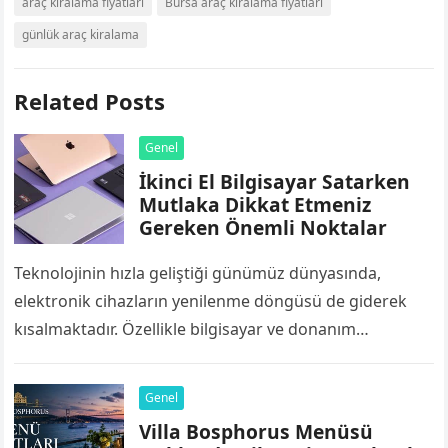
araç kiralama fiyatları
Bursa araç kiralama fiyatları
günlük araç kiralama
Related Posts
Genel
İkinci El Bilgisayar Satarken
Mutlaka Dikkat Etmeniz
Gereken Önemli Noktalar
Teknolojinin hızla geliştiği günümüz dünyasında,
elektronik cihazların yenilenme döngüsü de giderek
kısalmaktadır. Özellikle bilgisayar ve donanım
bileşenleri, yazılımların ve işletim sistemlerinin artan
sistem gereksinimleri nedeniyle birkaç yıl…
Genel
Villa Bosphorus Menüsü