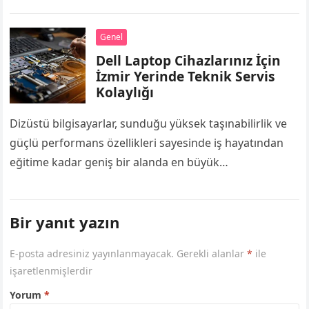
merkezlerdir. Okul binaları, derslikler, laboratuvarlar ve
spor salonları gün…
Genel
Dell Laptop Cihazlarınız İçin
İzmir Yerinde Teknik Servis
Kolaylığı
Dizüstü bilgisayarlar, sunduğu yüksek taşınabilirlik ve
güçlü performans özellikleri sayesinde iş hayatından
eğitime kadar geniş bir alanda en büyük
yardımcımızdır. Özellikle iş profesyonelleri, öğrenciler
ve uzaktan çalışanlar…
Bir yanıt yazın
E-posta adresiniz yayınlanmayacak.
Gerekli alanlar
*
ile
işaretlenmişlerdir
Yorum
*