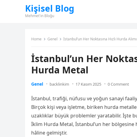
Kişisel Blog
Mehmet'in Bloğu
Home
Genel
İstanbul’un Her Noktasına Hızlı Hurda Alımı
İstanbul’un Her Noktası
Hurda Metal
Genel
backlinkim
17 Kasım 2025
0 Comment
İstanbul, trafiği, nüfusu ve yoğun sanayi faali
Birçok kişi veya işletme, biriken hurda metaller
uzaklıklar büyük problemler yaratabilir. İşte 
İklim Hurda Metal, İstanbul’un her bölgesine h
hâline gelmiştir.