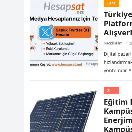
Genel
Türkiye
Platfor
Alışver
backlinkim
2
Dijital paza
hızlandırmak
yöntemdir. A
Genel
Eğitim 
Kampüsl
Enerjim
Kampüs