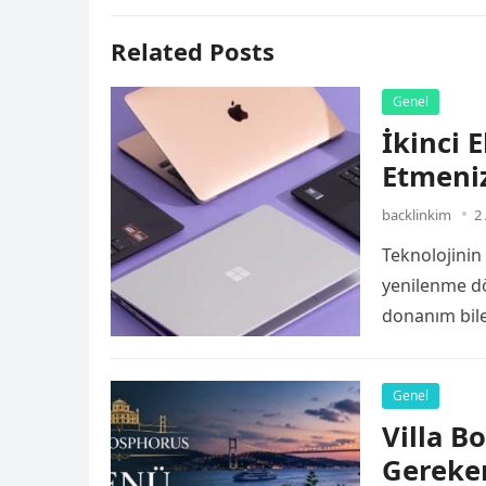
Related Posts
Genel
İkinci 
Etmeni
backlinkim
2
Teknolojinin
yenilenme dö
donanım bileş
gereksinimle
Genel
Villa 
Gereke