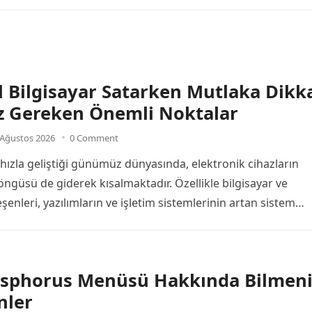
El Bilgisayar Satarken Mutlaka Dikk
z Gereken Önemli Noktalar
 Ağustos 2026
0 Comment
 hızla geliştiği günümüz dünyasında, elektronik cihazların
ngüsü de giderek kısalmaktadır. Özellikle bilgisayar ve
enleri, yazılımların ve işletim sistemlerinin artan sistem
ri nedeniyle birkaç yıl…
Bosphorus Menüsü Hakkında Bilmeni
nler