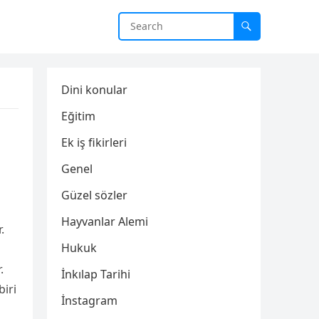
Dini konular
Eğitim
Ek iş fikirleri
Genel
Güzel sözler
Hayvanlar Alemi
.
Hukuk
.
İnkılap Tarihi
biri
İnstagram