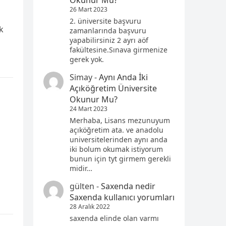
Okunur Mu?
26 Mart 2023
2. üniversite başvuru
k
zamanlarında başvuru
yapabilirsiniz 2 ayrı aöf
fakültesine.Sınava girmenize
gerek yok.
Simay
-
Aynı Anda İki
Açıköğretim Üniversite
Okunur Mu?
24 Mart 2023
Merhaba, Lisans mezunuyum
açıköğretim ata. ve anadolu
universitelerinden aynı anda
iki bolum okumak istiyorum
bunun için tyt girmem gerekli
midir…
gülten
-
Saxenda nedir
Saxenda kullanıcı yorumları
28 Aralık 2022
saxenda elinde olan varmı