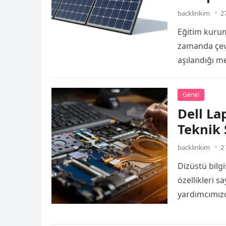
backlinkim
2
Eğitim kuruml
zamanda çevr
aşılandığı me
salonları gü
Genel
Dell La
Teknik 
backlinkim
2
Dizüstü bilg
özellikleri 
yardımcımızdı
çalışanlar…