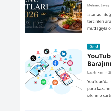
Mehmet Savaş
İstanbul Boğ
tercihleri a
mutfağıyla ö
yemeklerine,
Genel
YouTub
Barajın
backlinkim
2
YouTube’da iç
para kazanma
izlenme şartı