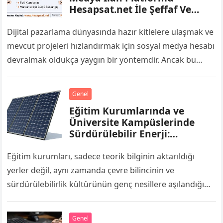
Hesapsat.net İle Şeffaf Ve
Kolay Alışveriş
Dijital pazarlama dünyasında hazır kitlelere ulaşmak ve
mevcut projeleri hızlandırmak için sosyal medya hesabı
devralmak oldukça yaygın bir yöntemdir. Ancak bu
pazarda karşılaşılan en büyük zorluklardan biri,…
Genel
Eğitim Kurumlarında ve
Üniversite Kampüslerinde
Sürdürülebilir Enerji:
Enerjimar İle Geleceğin
Nesillerine Örnek Kampüsler
Eğitim kurumları, sadece teorik bilginin aktarıldığı
yerler değil, aynı zamanda çevre bilincinin ve
sürdürülebilirlik kültürünün genç nesillere aşılandığı
merkezlerdir. Okul binaları, derslikler, laboratuvarlar ve
spor salonları gün…
Genel