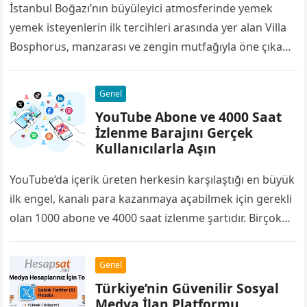
İstanbul Boğazı’nın büyüleyici atmosferinde yemek
yemek isteyenlerin ilk tercihleri arasında yer alan Villa
Bosphorus, manzarası ve zengin mutfağıyla öne çıkan
restoranlardan biridir. Deniz ürünlerinden et
yemeklerine, kahvaltı…
Genel
YouTube Abone ve 4000 Saat
İzlenme Barajını Gerçek
Kullanıcılarla Aşın
YouTube’da içerik üreten herkesin karşılaştığı en büyük
ilk engel, kanalı para kazanmaya açabilmek için gerekli
olan 1000 abone ve 4000 saat izlenme şartıdır. Birçok
yayıncı bu barajı…
Genel
Türkiye’nin Güvenilir Sosyal
Medya İlan Platformu