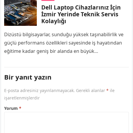
Dell Laptop Cihazlarınız İçin
İzmir Yerinde Teknik Servis
Kolaylığı
Dizüstü bilgisayarlar, sunduğu yüksek taşınabilirlik ve
güçlü performans özellikleri sayesinde iş hayatından
eğitime kadar geniş bir alanda en büyük
yardımcımızdır. Özellikle iş profesyonelleri, öğrenciler
ve uzaktan çalışanlar…
Bir yanıt yazın
E-posta adresiniz yayınlanmayacak.
Gerekli alanlar
*
ile
işaretlenmişlerdir
Yorum
*