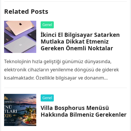
Related Posts
Genel
İkinci El Bilgisayar Satarken
Mutlaka Dikkat Etmeniz
Gereken Önemli Noktalar
Teknolojinin hızla geliştiği günümüz dünyasında,
elektronik cihazların yenilenme döngüsü de giderek
kısalmaktadır. Özellikle bilgisayar ve donanım
bileşenleri, yazılımların ve işletim sistemlerinin artan
sistem gereksinimleri nedeniyle birkaç yıl…
Genel
Villa Bosphorus Menüsü
Hakkında Bilmeniz Gerekenler