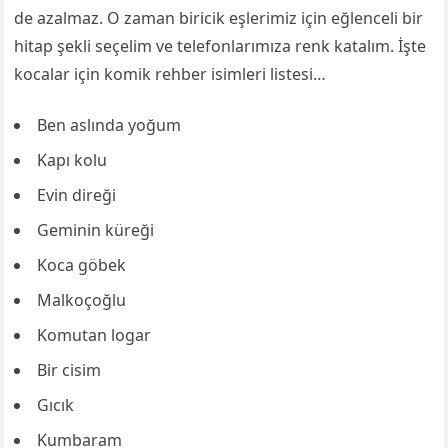
de azalmaz. O zaman biricik eşlerimiz için eğlenceli bir
hitap şekli seçelim ve telefonlarımıza renk katalım. İşte
kocalar için komik rehber isimleri listesi…
Ben aslında yoğum
Kapı kolu
Evin direği
Geminin küreği
Koca göbek
Malkoçoğlu
Komutan logar
Bir cisim
Gıcık
Kumbaram