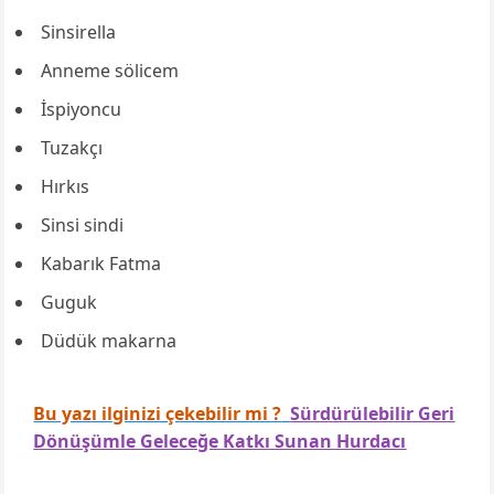
Sinsirella
Anneme sölicem
İspiyoncu
Tuzakçı
Hırkıs
Sinsi sindi
Kabarık Fatma
Guguk
Düdük makarna
Bu yazı ilginizi çekebilir mi ?
Sürdürülebilir Geri
Dönüşümle Geleceğe Katkı Sunan Hurdacı