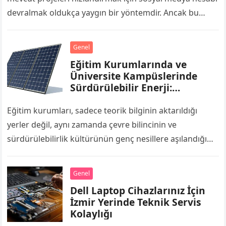
devralmak oldukça yaygın bir yöntemdir. Ancak bu
pazarda karşılaşılan en büyük zorluklardan biri,…
Genel
Eğitim Kurumlarında ve
Üniversite Kampüslerinde
Sürdürülebilir Enerji:
Enerjimar İle Geleceğin
Nesillerine Örnek Kampüsler
Eğitim kurumları, sadece teorik bilginin aktarıldığı
yerler değil, aynı zamanda çevre bilincinin ve
sürdürülebilirlik kültürünün genç nesillere aşılandığı
merkezlerdir. Okul binaları, derslikler, laboratuvarlar ve
spor salonları gün…
Genel
Dell Laptop Cihazlarınız İçin
İzmir Yerinde Teknik Servis
Kolaylığı