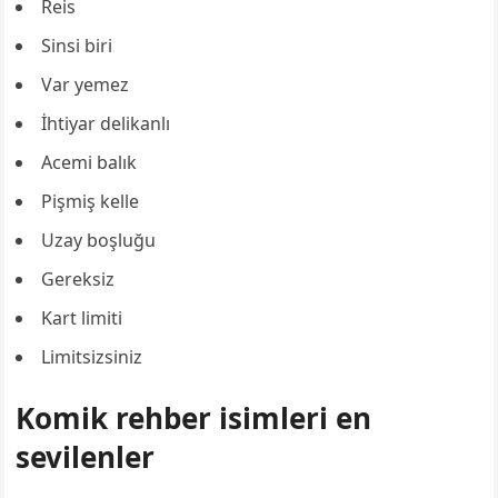
Reis
Sinsi biri
Var yemez
İhtiyar delikanlı
Acemi balık
Pişmiş kelle
Uzay boşluğu
Gereksiz
Kart limiti
Limitsizsiniz
Komik rehber isimleri en
sevilenler