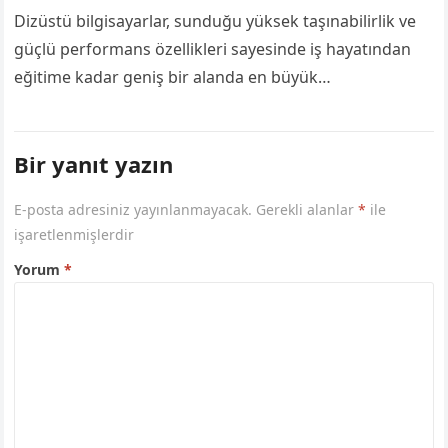
Dizüstü bilgisayarlar, sunduğu yüksek taşınabilirlik ve
güçlü performans özellikleri sayesinde iş hayatından
eğitime kadar geniş bir alanda en büyük
yardımcımızdır. Özellikle iş profesyonelleri, öğrenciler
ve uzaktan çalışanlar…
Bir yanıt yazın
E-posta adresiniz yayınlanmayacak.
Gerekli alanlar
*
ile
işaretlenmişlerdir
Yorum
*