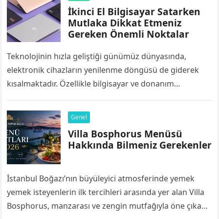
İkinci El Bilgisayar Satarken
Mutlaka Dikkat Etmeniz
Gereken Önemli Noktalar
Teknolojinin hızla geliştiği günümüz dünyasında,
elektronik cihazların yenilenme döngüsü de giderek
kısalmaktadır. Özellikle bilgisayar ve donanım
bileşenleri, yazılımların ve işletim sistemlerinin artan
sistem gereksinimleri nedeniyle birkaç yıl…
Genel
Villa Bosphorus Menüsü
Hakkında Bilmeniz Gerekenler
İstanbul Boğazı’nın büyüleyici atmosferinde yemek
yemek isteyenlerin ilk tercihleri arasında yer alan Villa
Bosphorus, manzarası ve zengin mutfağıyla öne çıkan