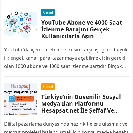
restoranlardan biridir. Deniz ürünlerinden et
yemeklerine, kahvaltı…
Genel
YouTube Abone ve 4000 Saat
İzlenme Barajını Gerçek
Kullanıcılarla Aşın
YouTube’da içerik üreten herkesin karşılaştığı en büyük
ilk engel, kanalı para kazanmaya açabilmek için gerekli
olan 1000 abone ve 4000 saat izlenme şartıdır. Birçok
yayıncı bu barajı…
Genel
Türkiye’nin Güvenilir Sosyal
Medya İlan Platformu
Hesapsat.net İle Şeffaf Ve
Kolay Alışveriş
Dijital pazarlama dünyasında hazır kitlelere ulaşmak ve
mevcut projeleri hızlandırmak için sosyal medya hesabı