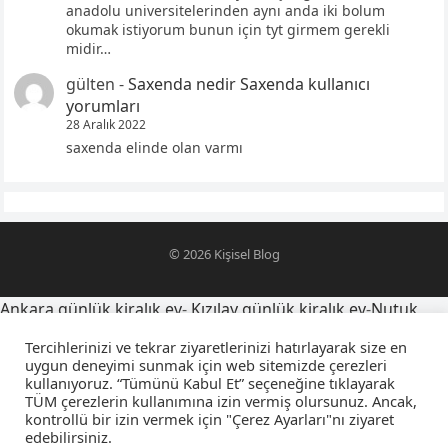
anadolu universitelerinden aynı anda iki bolum
okumak istiyorum bunun için tyt girmem gerekli
midir…
gülten
-
Saxenda nedir Saxenda kullanıcı
yorumları
28 Aralık 2022
saxenda elinde olan varmı
© 2026
Kişisel Blog
Ankara günlük kiralık ev
-
Kızılay günlük kiralık ev
-
Nutuk
alıntıları
-
oğlumu telefona kaydetme isimleri
-
Tercihlerinizi ve tekrar ziyaretlerinizi hatırlayarak size en
yegensozleri.net
-
Latince yazı dövmeleri ve anlamları
-
uygun deneyimi sunmak için web sitemizde çerezleri
kullanıyoruz. “Tümünü Kabul Et” seçeneğine tıklayarak
sevgiliyi farsça telefona kaydetme isimleri
-
falcıya sorulacak
TÜM çerezlerin kullanımına izin vermiş olursunuz. Ancak,
sorular
-
amca yeğen sözleri
-
kuzeni telefona kaydetme
kontrollü bir izin vermek için "Çerez Ayarları"nı ziyaret
isimleri
-
osmanlıca sevgiliyi telefona kaydetme isimleri
-
edebilirsiniz.