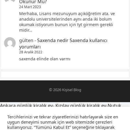
Okunur Mu?
24 Mart 2023
Merhaba, Lisans mezunuyum açıköğretim ata. ve
anadolu universitelerinden aynı anda iki bolum
okumak istiyorum bunun için tyt girmem gerekli
midir…
gülten
-
Saxenda nedir Saxenda kullanıcı
yorumları
28 Aralık 2022
saxenda elinde olan varmı
© 2026
Kişisel Blog
Ankara günlük kiralık ev
-
Kızılay günlük kiralık ev
-
Nutuk
alıntıları
-
oğlumu telefona kaydetme isimleri
-
Tercihlerinizi ve tekrar ziyaretlerinizi hatırlayarak size en
yegensozleri.net
-
Latince yazı dövmeleri ve anlamları
-
uygun deneyimi sunmak için web sitemizde çerezleri
kullanıyoruz. “Tümünü Kabul Et” seçeneğine tıklayarak
sevgiliyi farsça telefona kaydetme isimleri
-
falcıya sorulacak