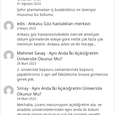
31 Ağustos 2023
Şehir planlamadan iş bulabildiniz mi öneriyor
musunuz bu bölümü
edis
-
Ankasu Göz hastalıkları merkezi
4 Mayıs 2023
Ankasu göz hastanesindeakıllı mercek ameliyatı
oldum görmelerde eskiye göre netlik çok fazla çok
memnun kaldım. Ankasu ailesi ve Ali Hocaya…
Mehmet Savaş
-
Aynı Anda İki Açıköğretim
Üniversite Okunur Mu?
26 Mart 2023
2. üniversite başvuru zamanlarında başvuru
yapabilirsiniz 2 ayrı aöf fakültesine.Sınava girmenize
gerek yok.
Simay
-
Aynı Anda İki Açıköğretim Üniversite
Okunur Mu?
24 Mart 2023
Merhaba, Lisans mezunuyum açıköğretim ata. ve
anadolu universitelerinden aynı anda iki bolum
okumak istiyorum bunun için tyt girmem gerekli