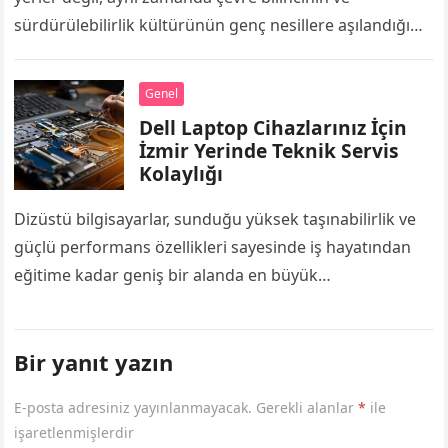
sürdürülebilirlik kültürünün genç nesillere aşılandığı
merkezlerdir. Okul binaları, derslikler, laboratuvarlar ve
spor salonları gün…
Genel
Dell Laptop Cihazlarınız İçin
İzmir Yerinde Teknik Servis
Kolaylığı
Dizüstü bilgisayarlar, sunduğu yüksek taşınabilirlik ve
güçlü performans özellikleri sayesinde iş hayatından
eğitime kadar geniş bir alanda en büyük
yardımcımızdır. Özellikle iş profesyonelleri, öğrenciler
ve uzaktan çalışanlar…
Bir yanıt yazın
E-posta adresiniz yayınlanmayacak.
Gerekli alanlar
*
ile
işaretlenmişlerdir