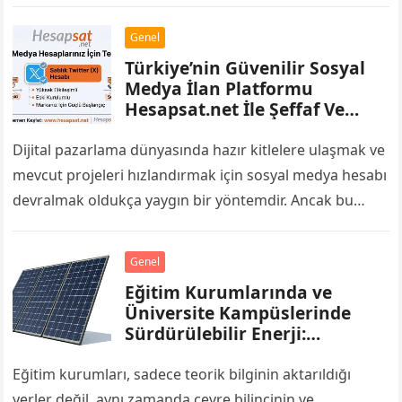
yayıncı bu barajı…
Genel
Türkiye’nin Güvenilir Sosyal
Medya İlan Platformu
Hesapsat.net İle Şeffaf Ve
Kolay Alışveriş
Dijital pazarlama dünyasında hazır kitlelere ulaşmak ve
mevcut projeleri hızlandırmak için sosyal medya hesabı
devralmak oldukça yaygın bir yöntemdir. Ancak bu
pazarda karşılaşılan en büyük zorluklardan biri,…
Genel
Eğitim Kurumlarında ve
Üniversite Kampüslerinde
Sürdürülebilir Enerji:
Enerjimar İle Geleceğin
Nesillerine Örnek Kampüsler
Eğitim kurumları, sadece teorik bilginin aktarıldığı
yerler değil, aynı zamanda çevre bilincinin ve