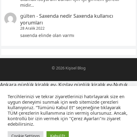
midir…
gülten
-
Saxenda nedir Saxenda kullanıcı
yorumları
28 Aralık 2022
saxenda elinde olan varmı
© 2026
Kişisel Blog
Ankara günlük kiralık ev
-
Kızılay günlük kiralık ev
-
Nutuk
alıntıları
-
oğlumu telefona kaydetme isimleri
-
Tercihlerinizi ve tekrar ziyaretlerinizi hatırlayarak size en
yegensozleri.net
-
Latince yazı dövmeleri ve anlamları
-
uygun deneyimi sunmak için web sitemizde çerezleri
kullanıyoruz. “Tümünü Kabul Et” seçeneğine tıklayarak
sevgiliyi farsça telefona kaydetme isimleri
-
falcıya sorulacak
TÜM çerezlerin kullanımına izin vermiş olursunuz. Ancak,
sorular
-
amca yeğen sözleri
-
kuzeni telefona kaydetme
kontrollü bir izin vermek için "Çerez Ayarları"nı ziyaret
isimleri
-
osmanlıca sevgiliyi telefona kaydetme isimleri
-
edebilirsiniz.
Konya
Konya Nöbetçi Eczaneler
Mutfak Tadilatı Hesaplama
Cookie Settings
Kabul Et