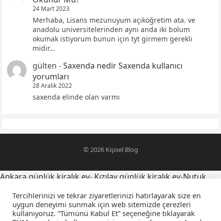
24 Mart 2023
Merhaba, Lisans mezunuyum açıköğretim ata. ve
anadolu universitelerinden aynı anda iki bolum
okumak istiyorum bunun için tyt girmem gerekli
midir…
gülten
-
Saxenda nedir Saxenda kullanıcı
yorumları
28 Aralık 2022
saxenda elinde olan varmı
© 2026
Kişisel Blog
Ankara günlük kiralık ev
-
Kızılay günlük kiralık ev
-
Nutuk
alıntıları
-
oğlumu telefona kaydetme isimleri
-
Tercihlerinizi ve tekrar ziyaretlerinizi hatırlayarak size en
yegensozleri.net
-
Latince yazı dövmeleri ve anlamları
-
uygun deneyimi sunmak için web sitemizde çerezleri
kullanıyoruz. “Tümünü Kabul Et” seçeneğine tıklayarak
sevgiliyi farsça telefona kaydetme isimleri
-
falcıya sorulacak