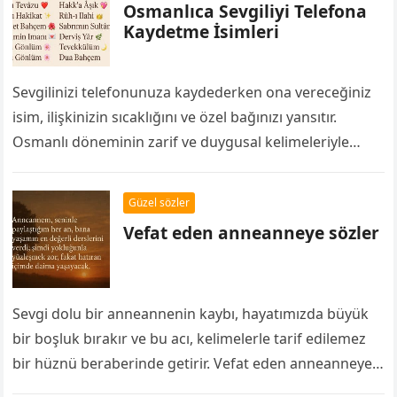
Osmanlıca Sevgiliyi Telefona
Kaydetme İsimleri
Sevgilinizi telefonunuza kaydederken ona vereceğiniz
isim, ilişkinizin sıcaklığını ve özel bağınızı yansıtır.
Osmanlı döneminin zarif ve duygusal kelimeleriyle
hazırlanan Osmanlıca sevgiliyi telefona kaydetme
isimleri aşkınıza romantik ve anlamlı…
Güzel sözler
Vefat eden anneanneye sözler
Sevgi dolu bir anneannenin kaybı, hayatımızda büyük
bir boşluk bırakır ve bu acı, kelimelerle tarif edilemez
bir hüznü beraberinde getirir. Vefat eden anneanneye
sözler hem özlemimizi dile…