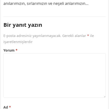
anılarımızın, sırlarımızın ve neşeli anlarımızın
paylaşımcısıdır. Kuzen sözleri ve kuzene güzel sözler
arayanlar için…
Bir yanıt yazın
E-posta adresiniz yayınlanmayacak.
Gerekli alanlar
*
ile
işaretlenmişlerdir
Yorum
*
Ad
*