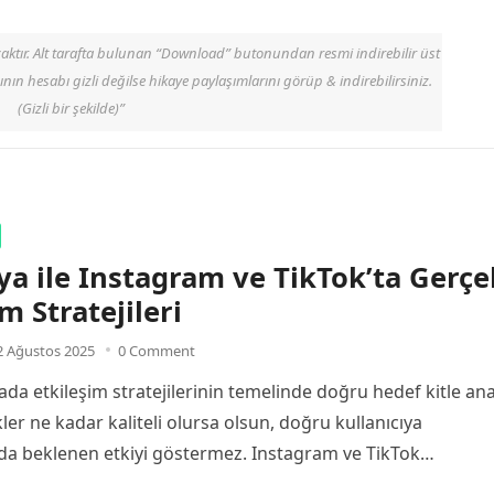
caktır. Alt tarafta bulunan “Download” butonundan resmi indirebilir üst
ının hesabı gizli değilse hikaye paylaşımlarını görüp & indirebilirsiniz.
(Gizli bir şekilde)”
a ile Instagram ve TikTok’ta Gerçe
m Stratejileri
2 Ağustos 2025
0 Comment
da etkileşim stratejilerinin temelinde doğru hedef kitle anal
rikler ne kadar kaliteli olursa olsun, doğru kullanıcıya
a beklenen etkiyi göstermez. Instagram ve TikTok
ında…