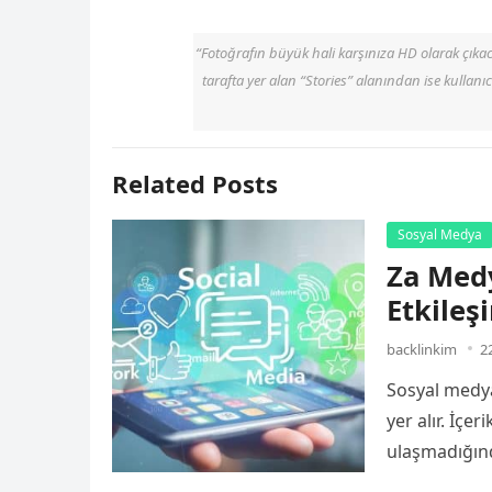
“Fotoğrafın büyük hali karşınıza HD olarak çıka
tarafta yer alan “Stories” alanından ise kullanıc
Related Posts
Sosyal Medya
Za Medy
Etkileşi
backlinkim
2
Sosyal medya
yer alır. İçe
ulaşmadığınd
platformlar