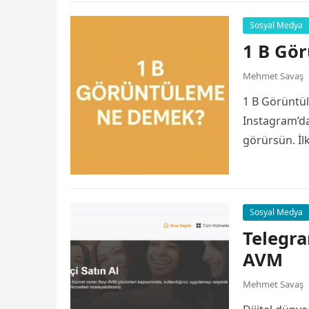
Sosyal Medya
1 B Gö
Mehmet Savaş
1 B Görüntül
Instagram’da
görürsün. İl
Sosyal Medya
Telegra
AVM
Mehmet Savaş