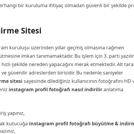
 herhangi bir kuruluma ihtiyaç olmadan güvenli bir şekilde pro
irme Sitesi
agram kuruluşu üzerinden yıllar geçmiş olmasına rağmen
yütmesine imkan tanımamaktadır. Bu işlem için 3. parti yazıl
ve hızlı şekilde nereden yapacağını merak etmektedir. Alt tara
ve güvenilir adreslerden birisidir. Bu nedenle saniyeler
rme sitesi
sayesinde dilediğiniz kullanıcının fotoğrafını HD 
eniz
instagram profil fotoğrafı nasıl indirilir
anlatıma
riş yapınız,
acak kutucuğa
instagram profil fotoğrafı büyütme & indir
yazınız,