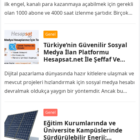
ilk engel, kanalı para kazanmaya açabilmek için gerekli
olan 1000 abone ve 4000 saat izlenme şartıdır. Birçok
yayıncı bu barajı…
Genel
Türkiye’nin Güvenilir Sosyal
Medya İlan Platformu
Hesapsat.net İle Şeffaf Ve
Kolay Alışveriş
Dijital pazarlama dünyasında hazır kitlelere ulaşmak ve
mevcut projeleri hızlandırmak için sosyal medya hesabı
devralmak oldukça yaygın bir yöntemdir. Ancak bu
pazarda karşılaşılan en büyük zorluklardan biri,…
Genel
Eğitim Kurumlarında ve
Üniversite Kampüslerinde
Sürdürülebilir Enerji: