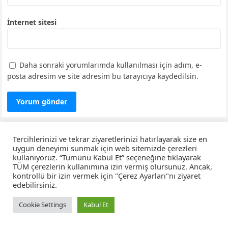
İnternet sitesi
Daha sonraki yorumlarımda kullanılması için adım, e-
posta adresim ve site adresim bu tarayıcıya kaydedilsin.
Tercihlerinizi ve tekrar ziyaretlerinizi hatırlayarak size en
Dini konular
uygun deneyimi sunmak için web sitemizde çerezleri
kullanıyoruz. “Tümünü Kabul Et” seçeneğine tıklayarak
Eğitim
TÜM çerezlerin kullanımına izin vermiş olursunuz. Ancak,
kontrollü bir izin vermek için "Çerez Ayarları"nı ziyaret
Ek iş fikirleri
edebilirsiniz.
Genel
Cookie Settings
Kabul Et
Güzel sözler