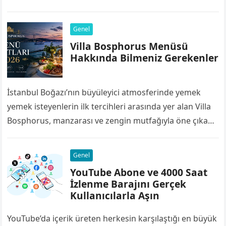
bileşenleri, yazılımların ve işletim sistemlerinin artan
sistem gereksinimleri nedeniyle birkaç yıl…
Genel
Villa Bosphorus Menüsü
Hakkında Bilmeniz Gerekenler
İstanbul Boğazı’nın büyüleyici atmosferinde yemek
yemek isteyenlerin ilk tercihleri arasında yer alan Villa
Bosphorus, manzarası ve zengin mutfağıyla öne çıkan
restoranlardan biridir. Deniz ürünlerinden et
yemeklerine, kahvaltı…
Genel
YouTube Abone ve 4000 Saat
İzlenme Barajını Gerçek
Kullanıcılarla Aşın
YouTube’da içerik üreten herkesin karşılaştığı en büyük