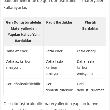
paketlemelerinde de geri dönüştürülebilir materyaller
kullanıyorlar.
Geri Dönüştürülebilir
Kağıt Bardaklar
Plastik
Materyallerden
Bardaklar
Yapılan Kahve Yanı
Bardakları
Daha az enerji
Fazla enerji
Fazla enerji
Daha az karbon
Daha fazla
Daha fazla
emisyonu
karbon
karbon
emisyonu
emisyonu
Geri dönüştürülebilir
Geri
Geri
dönüştürülebilir
dönüştürülemez
Geri dönüştürülebilir materyallerden yapılan kahve