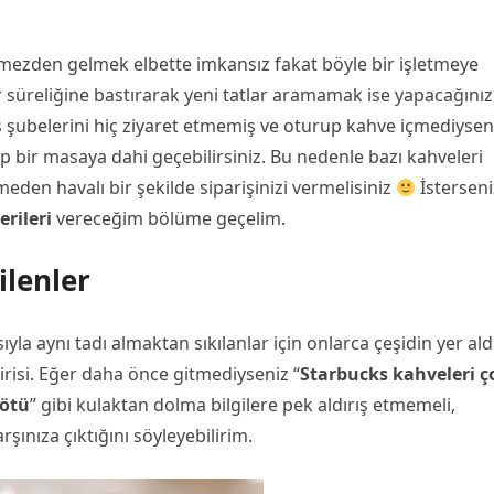
mezden gelmek elbette imkansız fakat böyle bir işletmeye
ir süreliğine bastırarak yeni tatlar aramamak ise yapacağınız
 şubelerini hiç ziyaret etmemiş ve oturup kahve içmediysen
lıp bir masaya dahi geçebilirsiniz. Bu nedenle bazı kahveleri
eden havalı bir şekilde siparişinizi vermelisiniz
İsterseni
rileri
vereceğim bölüme geçelim.
ilenler
a aynı tadı almaktan sıkılanlar için onlarca çeşidin yer ald
irisi. Eğer daha önce gitmediyseniz “
Starbucks kahveleri ç
kötü
” gibi kulaktan dolma bilgilere pek aldırış etmemeli,
rşınıza çıktığını söyleyebilirim.