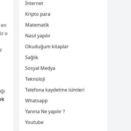
İnternet
Kripto para
Matematik
 en
iz o
Nasıl yapılır
Okuduğum kitaplar
z
Sağlık
Sosyal Medya
Teknoloji
Telefona kaydetme isimleri
ığı
ok
Whatsapp
Yanına Ne yapılır ?
Youtube