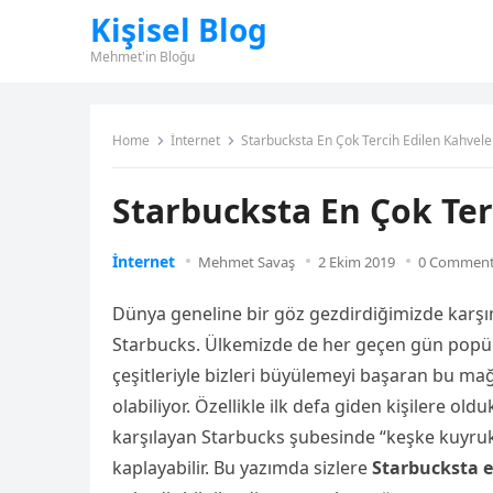
Kişisel Blog
Mehmet'in Bloğu
Home
İnternet
Starbucksta En Çok Tercih Edilen Kahvele
Starbucksta En Çok Ter
İnternet
Mehmet Savaş
2 Ekim 2019
0 Commen
Dünya geneline bir göz gezdirdiğimizde karşı
Starbucks. Ülkemizde de her geçen gün popüla
çeşitleriyle bizleri büyülemeyi başaran bu mağ
olabiliyor. Özellikle ilk defa giden kişilere ol
karşılayan Starbucks şubesinde “keşke kuyruk
kaplayabilir. Bu yazımda sizlere
Starbucksta e