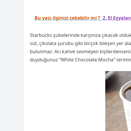
Bu yazı ilginizi çekebilir mi ?
2. El Eşyala
Starbucks şubelerinde karşınıza çıkacak oldu
süt, çikolata şurubu gibi birçok bileşen yer a
bulunmaz. Acı kahve sevmeyen kişilerdenseniz
duyduğunuz “White Chocolate Mocha” terimin