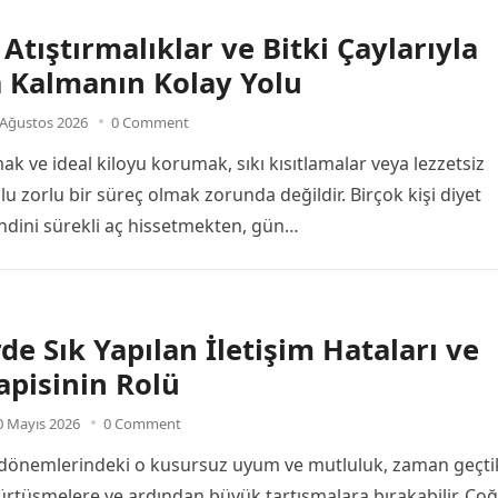
 Atıştırmalıklar ve Bitki Çaylarıyla
 Kalmanın Kolay Yolu
 Ağustos 2026
0 Comment
k ve ideal kiloyu korumak, sıkı kısıtlamalar veya lezzetsiz
u zorlu bir süreç olmak zorunda değildir. Birçok kişi diyet
dini sürekli aç hissetmekten, gün…
rde Sık Yapılan İletişim Hataları ve
rapisinin Rolü
0 Mayıs 2026
0 Comment
ilk dönemlerindeki o kusursuz uyum ve mutluluk, zaman geçt
sürtüşmelere ve ardından büyük tartışmalara bırakabilir. Ço