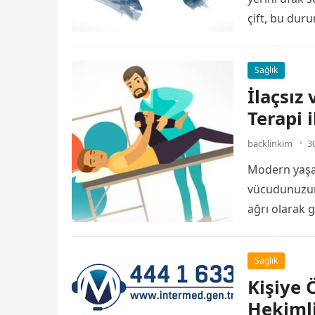
çift, bu dur
kapılır….
Sağlık
İlaçsız
Terapi 
backlinkim
3
Modern yaşamı
vücudunuzun 
ağrı olarak g
Sağlık
Kişiye 
Hekimli