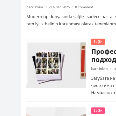
backlinkim
21 Nisan 2026
0 Comment
Modern tıp dünyasında sağlık, sadece hastalıkla
tam iyilik halinin korunması olarak tanımlanm
Sağlık
Профе
подход
backlinkim
1
Загубата на
често има н
Намаленото
Sağlık