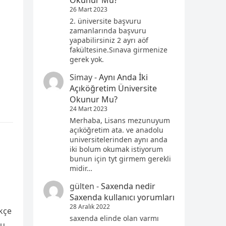
Okunur Mu?
26 Mart 2023
2. üniversite başvuru
zamanlarında başvuru
yapabilirsiniz 2 ayrı aöf
fakültesine.Sınava girmenize
gerek yok.
Simay
-
Aynı Anda İki
Açıköğretim Üniversite
Okunur Mu?
24 Mart 2023
Merhaba, Lisans mezunuyum
açıköğretim ata. ve anadolu
universitelerinden aynı anda
iki bolum okumak istiyorum
bunun için tyt girmem gerekli
midir…
gülten
-
Saxenda nedir
Saxenda kullanıcı yorumları
28 Aralık 2022
ikçe
saxenda elinde olan varmı
ğu