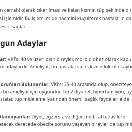
 cerrahi olarak çıkarılması ve kalan kısmın tüp şeklinde bir
 işlemidir. Bu işlem, mide hacmini küçülterek hastaların d
esini sağlar.
ygun Adaylar
ar:
VKİ’si 40 ve üzeri olan bireyler, morbid obez olarak kabu
cil adaylardır. Ameliyat, bu hastalarda hızlı ve etkili kilo kayb
 Sorunları Bulunanlar:
VKİ’si 35-40 arasında olup, obeziteye
da bu ameliyat için uygundur. Tip 2 diyabet, hipertansiyon, u
astalar, tüp mide ameliyatından önemli sağlık faydaları elde
Alamayanlar:
Diyet, egzersiz ve diğer medikal tedavilere
 atacak derecede obezite sorunu yaşayan bireyler de tüp mi