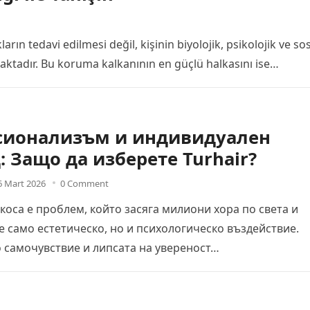
rın tedavi edilmesi değil, kişinin biyolojik, psikolojik ve so
aktadır. Bu koruma kalkanının en güçlü halkasını ise…
сионализъм и индивидуален
: Защо да изберете Turhair?
6 Mart 2026
0 Comment
 коса е проблем, който засяга милиони хора по света и
е само естетическо, но и психологическо въздействие.
 самочувствие и липсата на увереност…