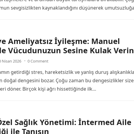
umun sevgisizlikten kaynaklandığını düşünerek umutsuzluğ
 ve Ameliyatsız İyileşme: Manuel
ile Vücudunuzun Sesine Kulak Verin
0 Nisan 2026
0 Comment
n getirdiği stres, hareketsizlik ve yanlış duruş alışkanlıkla
doğal dengesini bozar. Çoğu zaman bu dengesizlikler size
eri döner. Birçok kişi ağrı hissettiğinde ilk…
Özel Sağlık Yönetimi: İntermed Aile
ği ile Tanışın