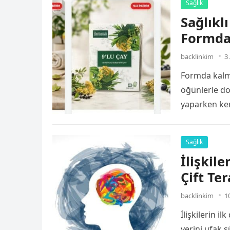
Sağlık
Sağlıklı
Formda
backlinkim
3
Formda kalma
öğünlerle dol
yaparken ken
Sağlık
İlişkile
Çift Te
backlinkim
1
İlişkilerin 
yerini ufak 