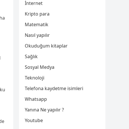
İnternet
Kripto para
aha
Matematik
Nasıl yapılır
Okuduğum kitaplar
Sağlık
l
ı
Sosyal Medya
Teknoloji
Telefona kaydetme isimleri
yku
Whatsapp
Yanına Ne yapılır ?
Youtube
de