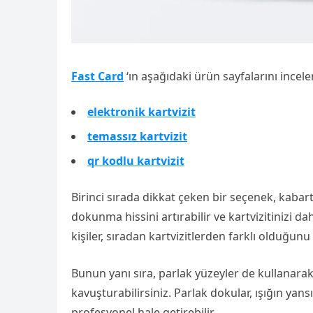
Fast Card
‘ın aşağıdaki ürün sayfalarını incel
elektronik kartvizit
temassız kartvizit
qr kodlu kartvizit
Birinci sırada dikkat çeken bir seçenek, kabar
dokunma hissini artırabilir ve kartvizitinizi dah
kişiler, sıradan kartvizitlerden farklı olduğun
Bunun yanı sıra, parlak yüzeyler de kullanara
kavuşturabilirsiniz. Parlak dokular, ışığın yans
profesyonel hale getirebilir.