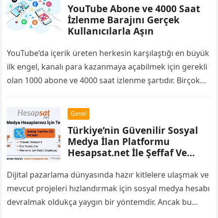
YouTube Abone ve 4000 Saat
İzlenme Barajını Gerçek
Kullanıcılarla Aşın
YouTube’da içerik üreten herkesin karşılaştığı en büyük
ilk engel, kanalı para kazanmaya açabilmek için gerekli
olan 1000 abone ve 4000 saat izlenme şartıdır. Birçok
yayıncı bu barajı…
Genel
Türkiye’nin Güvenilir Sosyal
Medya İlan Platformu
Hesapsat.net İle Şeffaf Ve
Kolay Alışveriş
Dijital pazarlama dünyasında hazır kitlelere ulaşmak ve
mevcut projeleri hızlandırmak için sosyal medya hesabı
devralmak oldukça yaygın bir yöntemdir. Ancak bu
pazarda karşılaşılan en büyük zorluklardan biri,…