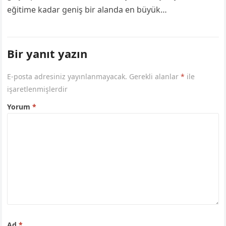
eğitime kadar geniş bir alanda en büyük
yardımcımızdır. Özellikle iş profesyonelleri, öğrenciler
ve uzaktan çalışanlar…
Bir yanıt yazın
E-posta adresiniz yayınlanmayacak.
Gerekli alanlar
*
ile
işaretlenmişlerdir
Yorum
*
Ad
*