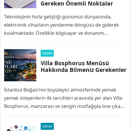
Gereken Önemli Noktalar
Teknolojinin hızla geliştiği günümüz dünyasında,
elektronik cihazların yenilenme döngüsü de giderek
kısalmaktadır. Özellikle bilgisayar ve donanım
bileşenleri, yazılımların ve işletim sistemlerinin artan
sistem gereksinimleri nedeniyle birkaç yıl…
Genel
Villa Bosphorus Menüsü
Hakkında Bilmeniz Gerekenler
İstanbul Boğazı’nın büyüleyici atmosferinde yemek
yemek isteyenlerin ilk tercihleri arasında yer alan Villa
Bosphorus, manzarası ve zengin mutfağıyla öne çıkan
restoranlardan biridir. Deniz ürünlerinden et
yemeklerine, kahvaltı…
Genel