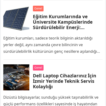
Genel
Eğitim Kurumlarında ve
Üniversite Kampüslerinde
Sürdürülebilir Enerji:
Enerjimar İle Geleceğin
Nesillerine Örnek Kampüsler
Eğitim kurumları, sadece teorik bilginin aktarıldığı
yerler değil, aynı zamanda çevre bilincinin ve
sürdürülebilirlik kültürünün genç nesillere aşılandığı
merkezlerdir. Okul binaları, derslikler, laboratuvarlar ve
spor salonları gün…
Genel
Dell Laptop Cihazlarınız İçin
İzmir Yerinde Teknik Servis
Kolaylığı
Dizüstü bilgisayarlar, sunduğu yüksek taşınabilirlik ve
güçlü performans özellikleri sayesinde iş hayatından