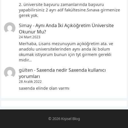
2. üniversite başvuru zamanlarında başvuru
yapabilirsiniz 2 ayrı aöf fakültesine.Sınava girmenize
gerek yok.
Simay
-
Aynı Anda İki Açıköğretim Üniversite
Okunur Mu?
24 Mart 2023
Merhaba, Lisans mezunuyum açıköğretim ata. ve
anadolu universitelerinden aynı anda iki bolum
okumak istiyorum bunun için tyt girmem gerekli
midir…
gülten
-
Saxenda nedir Saxenda kullanıcı
yorumları
28 Aralık 2022
saxenda elinde olan varmı
© 2026
Kişisel Blog