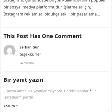
Instagram, günümüzde birçok kullanıcısı olan popüler
bir sosyal medya platformudur. İşletmeler için,
Instagram reklamları oldukça etkili bir pazarlama
kanalı haline gelmiştir. Bu reklamlar, işletmelerin hedef
kitlelerine ulaşmalarını…
This Post Has One Comment
Serkan Gür
teşekkürler.
Yanıtla
Bir yanıt yazın
E-posta adresiniz yayınlanmayacak.
Gerekli alanlar
*
ile
işaretlenmişlerdir
Yorum
*