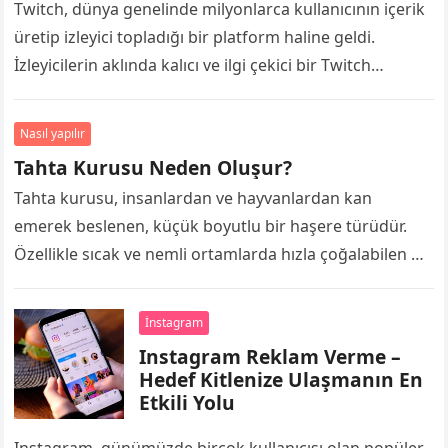
Twitch, dünya genelinde milyonlarca kullanıcının içerik
üretip izleyici topladığı bir platform haline geldi.
İzleyicilerin aklında kalıcı ve ilgi çekici bir Twitch
kullanıcı adı ise, bu platformda başarıya…
Nasıl yapılır
Tahta Kurusu Neden Oluşur?
Tahta kurusu, insanlardan ve hayvanlardan kan
emerek beslenen, küçük boyutlu bir haşere türüdür.
Özellikle sıcak ve nemli ortamlarda hızla çoğalabilen bu
zararlılar, fark edilmesi zor olduğu için…
İnstagram
Instagram Reklam Verme –
Hedef Kitlenize Ulaşmanın En
Etkili Yolu