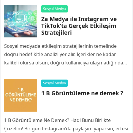
Sosyal Medya
Za Medya ile Instagram ve
TikTok’ta Gerçek Etkileşim
Stratejileri
Sosyal medyada etkileşim stratejilerinin temelinde
doğru hedef kitle analizi yer alır. İçerikler ne kadar
kaliteli olursa olsun, doğru kullanıcıya ulaşmadığında
beklenen etkiyi göstermez. Instagram ve TikTok
platformlarında…
Sosyal Medya
1 B Görüntüleme ne demek ?
1 B Görüntüleme Ne Demek? Hadi Bunu Birlikte
Çözelim! Bir gün Instagram’da paylaşım yaparsın, ertesi