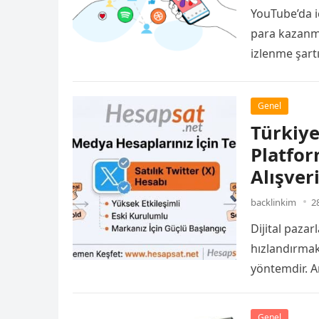
YouTube’da iç
para kazanma
izlenme şartı
Genel
Türkiye
Platfor
Alışver
backlinkim
2
Dijital paza
hızlandırmak
yöntemdir. A
Genel