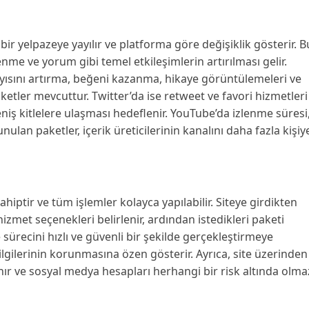
 yelpazeye yayılır ve platforma göre değişiklik gösterir. B
nme ve yorum gibi temel etkileşimlerin artırılması gelir.
sayısını artırma, beğeni kazanma, hikaye görüntülemeleri ve
aketler mevcuttur. Twitter’da ise retweet ve favori hizmetleri
eniş kitlelere ulaşması hedeflenir. YouTube’da izlenme süresi
nulan paketler, içerik üreticilerinin kanalını daha fazla kişiy
iptir ve tüm işlemler kolayca yapılabilir. Siteye girdikten
hizmet seçenekleri belirlenir, ardından istedikleri paketi
e sürecini hızlı ve güvenli bir şekilde gerçekleştirmeye
bilgilerinin korunmasına özen gösterir. Ayrıca, site üzerinden
nır ve sosyal medya hesapları herhangi bir risk altında olma