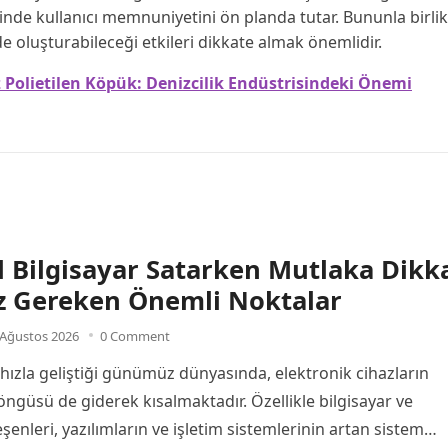
sinde kullanıcı memnuniyetini ön planda tutar. Bununla birlik
 oluşturabileceği etkileri dikkate almak önemlidir.
 Polietilen Köpük: Denizcilik Endüstrisindeki Önemi
El Bilgisayar Satarken Mutlaka Dikk
z Gereken Önemli Noktalar
 Ağustos 2026
0 Comment
 hızla geliştiği günümüz dünyasında, elektronik cihazların
ngüsü de giderek kısalmaktadır. Özellikle bilgisayar ve
enleri, yazılımların ve işletim sistemlerinin artan sistem