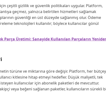
 çeşitli gizlilik ve güvenlik politikaları uygular. Platform,
lantıya geçmez, yalnızca belirtilen hizmetleri sağlamak
aplarının güvenliği en üst düzeyde sağlanmış olur. Ödeme
releme teknolojileri kullanılır; böylece kullanıcılar gönül
k Parça Üretimi: Sanayide Kullanılan Parçaların Yenide
i
etin türüne ve miktarına göre değişir. Platform, her bütçe
lanıcı kitlesine hitap etmeyi hedefler. Düşük maliyetli, tek
 isteyen kullanıcılar için abonelik paketleri de mevcuttur.
akipçi veya beğeni sağlanan paketler, kullanıcıların sürekli b