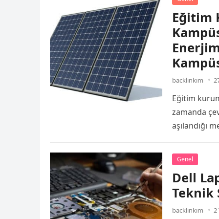
Eğitim 
Kampüsl
Enerjim
Kampüs
backlinkim
2
Eğitim kuruml
zamanda çevr
aşılandığı me
salonları gü
Genel
Dell La
Teknik 
backlinkim
2