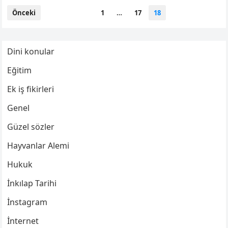
Yazı
Önceki
1
…
17
18
sayfalaması
Dini konular
Eğitim
Ek iş fikirleri
Genel
Güzel sözler
Hayvanlar Alemi
Hukuk
İnkılap Tarihi
İnstagram
İnternet