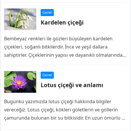
köpekler ve insanlar arasında çok daha farklı…
Genel
Kardelen çiçeği
Bembeyaz renkleri ile gözleri büyüleyen kardelen
çiçekleri, soğanlı bitkilerdir. İnce ve yeşil dallara
sahiptirler. Çiçeklerinin yapısı ve dayanıklı olmalarından
kaynaklı olarak halk arasında oldukça popülerlerdir.
Şöyle ki…
Genel
Lotus çiçeği ve anlamı
Bugünkü yazımızda lotus çiçeği hakkında bilgiler
vereceğiz. Lotus çiçeği, kökleri göletlerin ve göllerin
çamurunda bulunan bir su bitkisidir. En uzun ömürlü ve
en dayanıklı tohumlara sahiptir. 30…