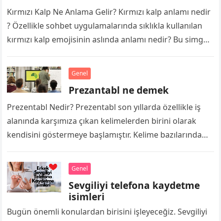
Kırmızı Kalp Ne Anlama Gelir? Kırmızı kalp anlamı nedir
? Özellikle sohbet uygulamalarında sıklıkla kullanılan
kırmızı kalp emojisinin aslında anlamı nedir? Bu simge
dünya üzerinde sosyal medya…
Genel
Prezantabl ne demek
Prezentabl Nedir? Prezentabl son yıllarda özellikle iş
alanında karşımıza çıkan kelimelerden birini olarak
kendisini göstermeye başlamıştır. Kelime bazılarında
“prezantabl” olarak bilinse de esas olarak yazılışı
Prezentabl’dır. Bu…
Genel
Sevgiliyi telefona kaydetme
isimleri
Bugün önemli konulardan birisini işleyeceğiz. Sevgiliyi