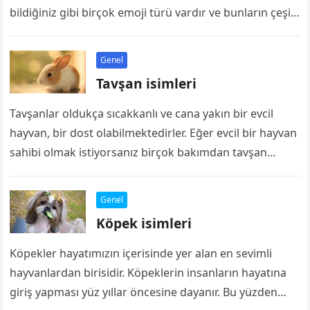
bildiğiniz gibi birçok emoji türü vardır ve bunların çeşit
çeşit anlamı bulunmaktadır.Hepsinin anlamını…
Genel
Tavşan isimleri
Tavşanlar oldukça sıcakkanlı ve cana yakın bir evcil
hayvan, bir dost olabilmektedirler. Eğer evcil bir hayvan
sahibi olmak istiyorsanız birçok bakımdan tavşan
dostunuz size yeterli gelecektir. Ancak…
Genel
Köpek isimleri
Köpekler hayatımızın içerisinde yer alan en sevimli
hayvanlardan birisidir. Köpeklerin insanların hayatına
giriş yapması yüz yıllar öncesine dayanır. Bu yüzden