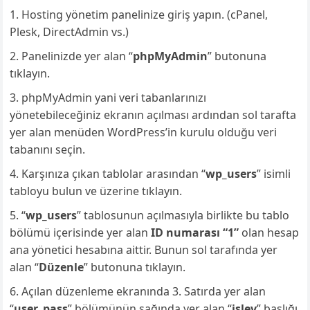
Hosting yönetim panelinize giriş yapın. (cPanel,
Plesk, DirectAdmin vs.)
Panelinizde yer alan “
phpMyAdmin
” butonuna
tıklayın.
phpMyAdmin yani veri tabanlarınızı
yönetebileceğiniz ekranın açılması ardından sol tarafta
yer alan menüden WordPress’in kurulu olduğu veri
tabanını seçin.
Karşınıza çıkan tablolar arasından “
wp_users
” isimli
tabloyu bulun ve üzerine tıklayın.
“
wp_users
” tablosunun açılmasıyla birlikte bu tablo
bölümü içerisinde yer alan
ID numarası “1”
olan hesap
ana yönetici hesabına aittir. Bunun sol tarafında yer
alan “
Düzenle
” butonuna tıklayın.
Açılan düzenleme ekranında 3. Satırda yer alan
“
user_pass
” bölümünün sağında yer alan “
işlev
” başlığı